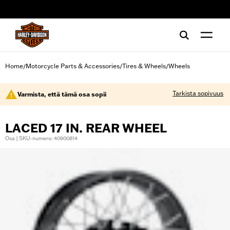
web accessibility
Home
Motorcycle Parts & Accessories
Tires & Wheels
Wheels
/
/
/
Tarkista sopivuus
Varmista, että tämä osa sopii
LACED 17 IN. REAR WHEEL
Osa | SKU-numero: 40900814