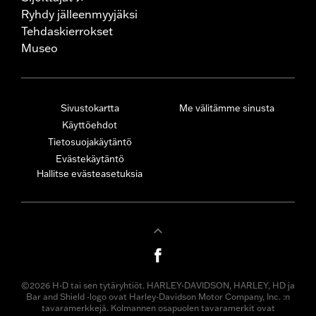
Ryhdy jälleenmyyjäksi
Tehdaskierrokset
Museo
Sivustokartta
Me välitämme sinusta
Käyttöehdot
Tietosuojakäytäntö
Evästekäytäntö
Hallitse evästeasetuksia
©2026 H-D tai sen tytäryhtiöt. HARLEY-DAVIDSON, HARLEY, HD ja
Bar and Shield -logo ovat Harley-Davidson Motor Company, Inc. :n
tavaramerkkejä. Kolmannen osapuolen tavaramerkit ovat