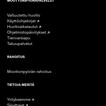
MOOTTORIPYÖRÄPALVELUT
Valtuutettu huolto
Käyttöohjekirjat
Huoltoaikataulut
Ohjelmistopäivitykset
Tienvarsiapu
Takuupalvelut
RAHOITUS
Moottoripyörän rahoitus
TIETOJA MEISTÄ
Yrityksemme
Sijoittajat