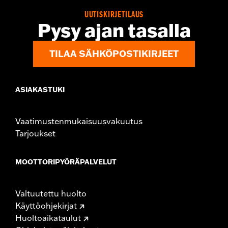
d.com/warranty
for full details
UUTISKIRJETILAUS
Technology:
Coolcore
Pysy ajan tasalla
Shop To Be:
Cool
Material:
Polyester
TILAA SÄHKÖPOSTIKIRJEET
ASIAKASTUKI
Vaatimustenmukaisuusvakuutus
Tarjoukset
MOOTTORIPYÖRÄPALVELUT
Valtuutettu huolto
Käyttöohjekirjat
Huoltoaikataulut