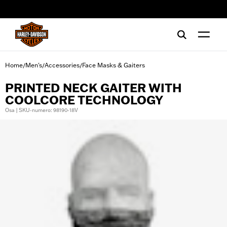
web accessibility
Home
Men's
Accessories
Face Masks & Gaiters
/
/
/
PRINTED NECK GAITER WITH
COOLCORE TECHNOLOGY
Osa | SKU-numero: 98190-18V