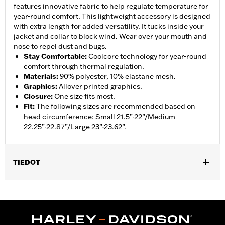
features innovative fabric to help regulate temperature for
year-round comfort. This lightweight accessory is designed
with extra length for added versatility. It tucks inside your
jacket and collar to block wind. Wear over your mouth and
nose to repel dust and bugs.
Stay Comfortable
:
Coolcore technology for year-round
comfort through thermal regulation.
Materials
:
90% polyester, 10% elastane mesh.
Graphics
:
Allover printed graphics.
Closure
:
One size fits most.
Fit
:
The following sizes are recommended based on
head circumference: Small 21.5”-22”/Medium
22.25”-22.87”/Large 23”-23.62”.
TIEDOT
Gender:
Unisex
Collection:
Genuine Motorclothes
Functional Features:
Coolcore
WARRANTY:
90 day limited warranty – Go to
www.h-