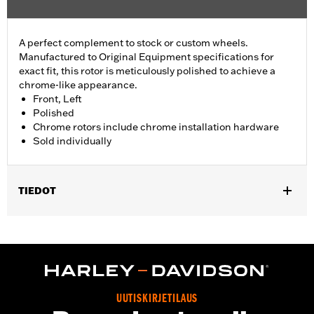
A perfect complement to stock or custom wheels.
Manufactured to Original Equipment specifications for
exact fit, this rotor is meticulously polished to achieve a
chrome-like appearance.
Front, Left
Polished
Chrome rotors include chrome installation hardware
Sold individually
TIEDOT
Fits ’14-'22 XL, ’06-'17 Dyna® (except FXDLS), ’15-later Softail®
(except FXSE) and ’09-later Touring and Trike models with
Original Equipment or accessory wheel with 3.25" bolt circle
rotor mount.
Installation Instructions
Position On Bike:
Front
UUTISKIRJETILAUS