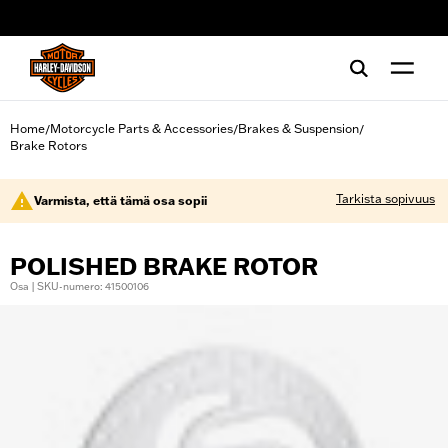
web accessibility
Home
Motorcycle Parts & Accessories
Brakes & Suspension
/
/
/
Brake Rotors
Tarkista sopivuus
Varmista, että tämä osa sopii
POLISHED BRAKE ROTOR
Osa | SKU-numero: 41500106