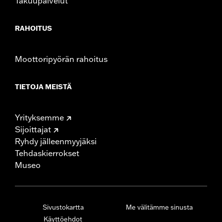
Takuupalvelut
RAHOITUS
Moottoripyörän rahoitus
TIETOJA MEISTÄ
Yrityksemme
Sijoittajat
Ryhdy jälleenmyyjäksi
Tehdaskierrokset
Museo
Sivustokartta
Me välitämme sinusta
Käyttöehdot