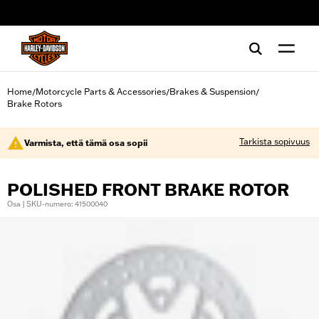
web accessibility
Home
Motorcycle Parts & Accessories
Brakes & Suspension
/
/
/
Brake Rotors
Tarkista sopivuus
Varmista, että tämä osa sopii
POLISHED FRONT BRAKE ROTOR
Osa | SKU-numero: 41500040