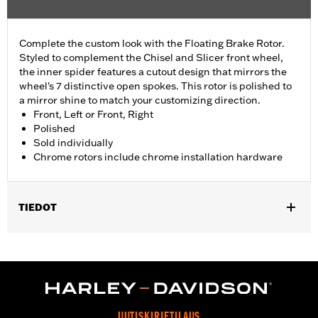
Complete the custom look with the Floating Brake Rotor.
Styled to complement the Chisel and Slicer front wheel,
the inner spider features a cutout design that mirrors the
wheel's 7 distinctive open spokes. This rotor is polished to
a mirror shine to match your customizing direction.
Front, Left or Front, Right
Polished
Sold individually
Chrome rotors include chrome installation hardware
TIEDOT
Fits '09-later Touring models equipped with Chisel or Slicer
Custom Front Wheel.
Installation Instructions
Position On Bike:
Front
Side of Bike:
Left or Right
UUTISKIRJETILAUS