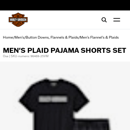
web accessibility
Home
Men's
Button Downs, Flannels & Plaids
Men's Flannel's & Plaids
/
/
/
MEN'S PLAID PAJAMA SHORTS SET
Osa | SKU-numero: 96469-25VM