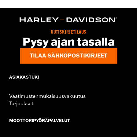
d.com/warranty
for full details
Origin:
Imported
UUTISKIRJETILAUS
Pysy ajan tasalla
TILAA SÄHKÖPOSTIKIRJEET
ASIAKASTUKI
Vaatimustenmukaisuusvakuutus
Tarjoukset
MOOTTORIPYÖRÄPALVELUT