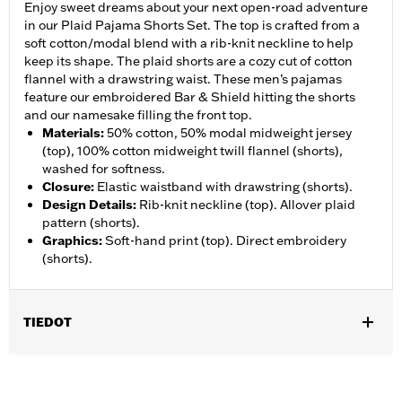
Enjoy sweet dreams about your next open-road adventure
in our Plaid Pajama Shorts Set. The top is crafted from a
soft cotton/modal blend with a rib-knit neckline to help
keep its shape. The plaid shorts are a cozy cut of cotton
flannel with a drawstring waist. These men’s pajamas
feature our embroidered Bar & Shield hitting the shorts
and our namesake filling the front top.
Materials
:
50% cotton, 50% modal midweight jersey
(top), 100% cotton midweight twill flannel (shorts),
washed for softness.
Closure
:
Elastic waistband with drawstring (shorts).
Design Details
:
Rib-knit neckline (top). Allover plaid
pattern (shorts).
Graphics
:
Soft-hand print (top). Direct embroidery
(shorts).
TIEDOT
Gender:
Men
WARRANTY:
2 year limited warranty – Go to
www.h-