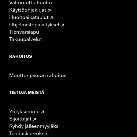
Valtuutettu huolto
Käyttöohjekirjat
Huoltoaikataulut
Ohjelmistopäivitykset
Tienvarsiapu
Takuupalvelut
RAHOITUS
Moottoripyörän rahoitus
TIETOJA MEISTÄ
Yrityksemme
Sijoittajat
Ryhdy jälleenmyyjäksi
Tehdaskierrokset