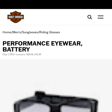
web accessibility
Home
Men's
Sunglasses
Riding Glasses
/
/
/
PERFORMANCE EYEWEAR,
BATTERY
Osa | SKU-numero: 98018-24LM