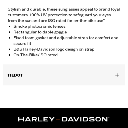
Stylish and durable, these sunglasses appeal to brand loyal
customers. 100% UV protection to safeguard your eyes
from the sun and are ISO rated for on-the-bike use"
Smoke photocromic lenses
Rectangular foldable goggle
Fixed foam gasket and adjustable strap for comfort and
secure fit
B&S Harley-Davidson logo design on strap
On-The-Bike/ISO rated
TIEDOT
Gender:
Men
WARRANTY:
2 year limited warranty – Go to
www.h-
d.com/warranty
for full details
Origin:
Imported
Dimension Description:
Lens:66MM/Bridge:18MM/Temples:00MM