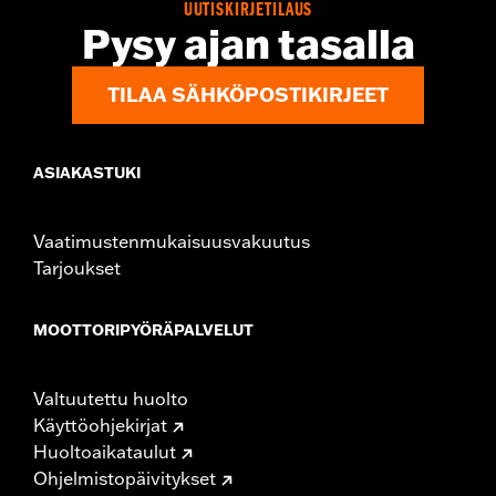
UUTISKIRJETILAUS
Pysy ajan tasalla
TILAA SÄHKÖPOSTIKIRJEET
ASIAKASTUKI
Vaatimustenmukaisuusvakuutus
Tarjoukset
MOOTTORIPYÖRÄPALVELUT
Valtuutettu huolto
Käyttöohjekirjat
Huoltoaikataulut
Ohjelmistopäivitykset