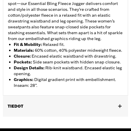
spot—our Essential Bling Fleece Jogger delivers comfort
and style in all those scenarios. They’re crafted from
cotton/polyester fleece in a relaxed fit with an elastic
drawstring waistband and leg opening. These women’s
sweatpants also feature snap-closed side pockets for
stashing essentials. What sets them apart is a hit of sparkle
from our embellished graphics riding up the leg.
Fit & Mobility
:
Relaxed fit.
Materials
:
60% cotton, 40% polyester midweight fleece.
Closure
:
Encased elastic waistband with drawstring.
Pockets
:
Side seam pockets with hidden snap closure.
Design Details
:
Rib-knit waistband. Encased elastic leg
opening.
Graphics
:
Digital gradient print with embellishment.
Inseam: 28”.
TIEDOT
Gender:
Women
WARRANTY:
2 year limited warranty – Go to
www.h-