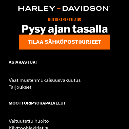
d.com/warranty
for full details
Origin:
Imported
UUTISKIRJETILAUS
Pysy ajan tasalla
TILAA SÄHKÖPOSTIKIRJEET
ASIAKASTUKI
Vaatimustenmukaisuusvakuutus
Tarjoukset
MOOTTORIPYÖRÄPALVELUT
Valtuutettu huolto
Käyttöohjekirjat