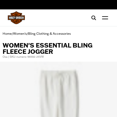
web accessibility
Home
Women's
Bling Clothing & Accessories
/
/
WOMEN'S ESSENTIAL BLING
FLEECE JOGGER
Osa | SKU-numero: 96592-25VW