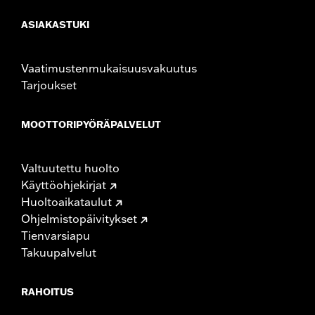
ASIAKASTUKI
Vaatimustenmukaisuusvakuutus
Tarjoukset
MOOTTORIPYÖRÄPALVELUT
Valtuutettu huolto
Käyttöohjekirjat
Huoltoaikataulut
Ohjelmistopäivitykset
Tienvarsiapu
Takuupalvelut
RAHOITUS