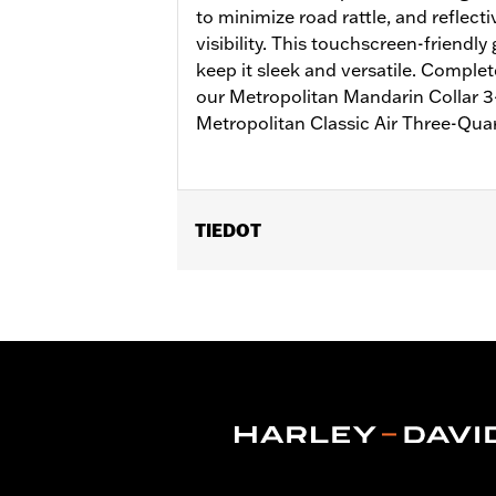
to minimize road rattle, and reflect
visibility. This touchscreen-friendly
keep it sleek and versatile. Complet
our Metropolitan Mandarin Collar 3-
Metropolitan Classic Air Three-Qua
TIEDOT
Gender:
Men
Functional Features:
Touchscreen C
WARRANTY:
2 year limited warranty 
Origin:
Imported