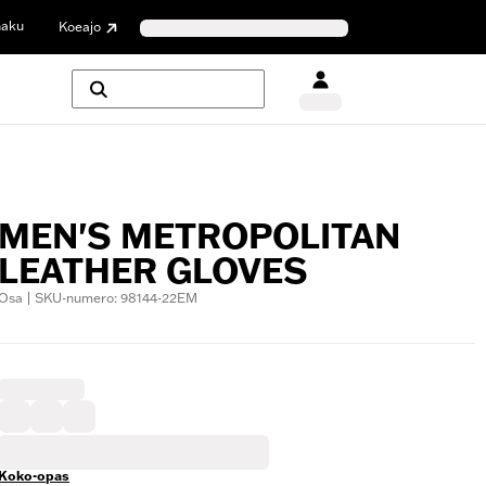
haku
Koeajo
MEN'S METROPOLITAN
LEATHER GLOVES
Osa | SKU-numero: 98144-22EM
Koko-opas