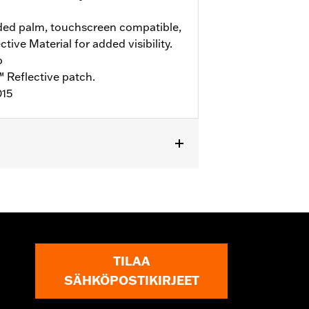
ed palm, touchscreen compatible,
ive Material for added visibility.
b
 Reflective patch.
015
TILAA
SÄHKÖPOSTIKIRJEET