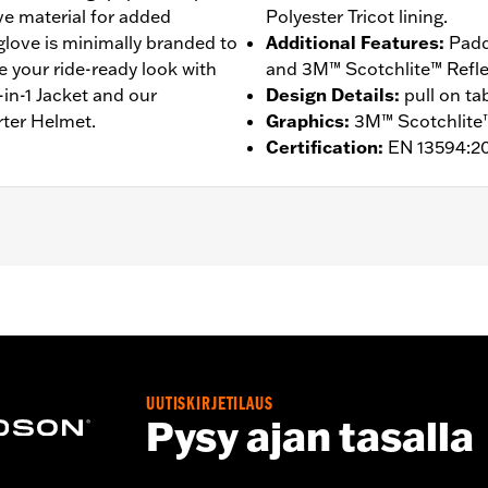
ive material for added
Polyester Tricot lining.
 glove is minimally branded to
Additional Features
:
Padd
e your ride-ready look with
and 3M™ Scotchlite™ Reflect
in-1 Jacket and our
Design Details
:
pull on ta
rter Helmet.
Graphics
:
3M™ Scotchlite™
Certification
:
EN 13594:2
ompatible
,
Reflective
,
Pre-Curved Fingers
,
Comfort Seams
- Go to
www.h-d.com/warranty
for full details
UUTISKIRJETILAUS
Pysy ajan tasalla