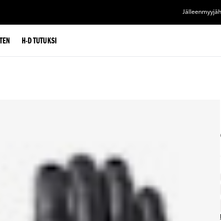
Jälleenmyyjä
TEN
H-D TUTUKSI