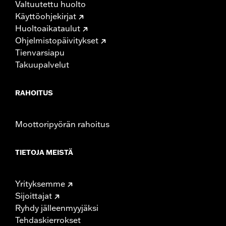
Valtuutettu huolto
Käyttöohjekirjat
Huoltoaikataulut
Ohjelmistopäivitykset
Tienvarsiapu
Takuupalvelut
RAHOITUS
Moottoripyörän rahoitus
TIETOJA MEISTÄ
Yrityksemme
Sijoittajat
Ryhdy jälleenmyyjäksi
Tehdaskierrokset