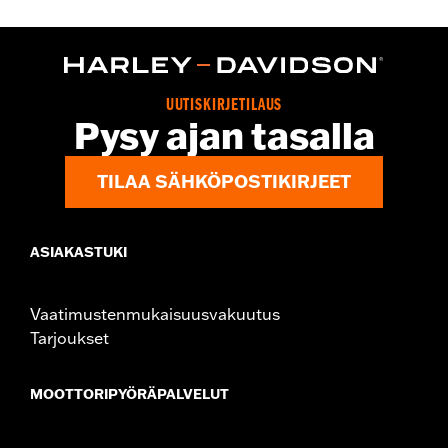
d.com/warranty
for full details
Origin:
Imported
UUTISKIRJETILAUS
Pysy ajan tasalla
TILAA SÄHKÖPOSTIKIRJEET
ASIAKASTUKI
Vaatimustenmukaisuusvakuutus
Tarjoukset
MOOTTORIPYÖRÄPALVELUT