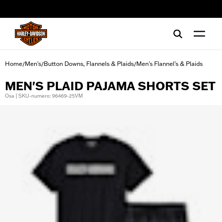
web accessibility
Home
Men's
Button Downs, Flannels & Plaids
Men's Flannel's & Plaids
/
/
/
MEN'S PLAID PAJAMA SHORTS SET
Osa | SKU-numero: 96469-25VM