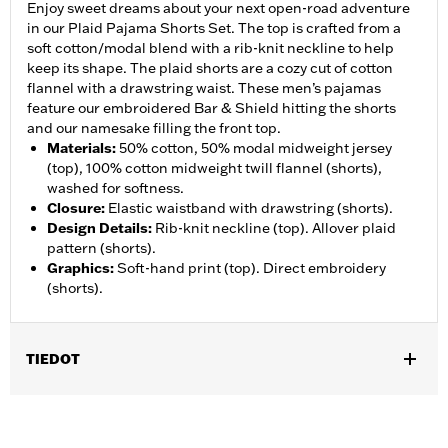
Enjoy sweet dreams about your next open-road adventure
in our Plaid Pajama Shorts Set. The top is crafted from a
soft cotton/modal blend with a rib-knit neckline to help
keep its shape. The plaid shorts are a cozy cut of cotton
flannel with a drawstring waist. These men’s pajamas
feature our embroidered Bar & Shield hitting the shorts
and our namesake filling the front top.
Materials
:
50% cotton, 50% modal midweight jersey
(top), 100% cotton midweight twill flannel (shorts),
washed for softness.
Closure
:
Elastic waistband with drawstring (shorts).
Design Details
:
Rib-knit neckline (top). Allover plaid
pattern (shorts).
Graphics
:
Soft-hand print (top). Direct embroidery
(shorts).
TIEDOT
Gender:
Men
WARRANTY:
2 year limited warranty – Go to
www.h-