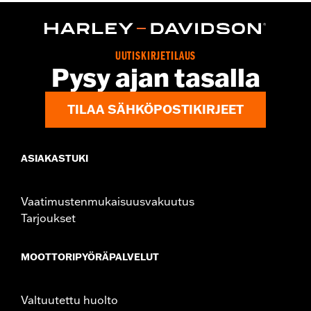
Functional Features:
Button Front
Pockets
WARRANTY:
2 year limited warranty – Go to
www.h-
d.com/warranty
for full details
Origin:
Imported
UUTISKIRJETILAUS
Pysy ajan tasalla
TILAA SÄHKÖPOSTIKIRJEET
ASIAKASTUKI
Vaatimustenmukaisuusvakuutus
Tarjoukset
MOOTTORIPYÖRÄPALVELUT
Valtuutettu huolto