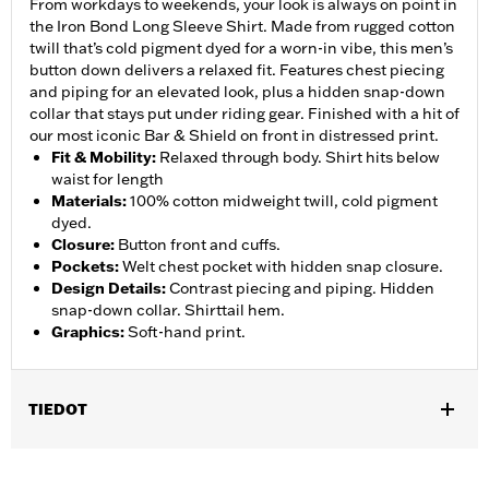
From workdays to weekends, your look is always on point in
the Iron Bond Long Sleeve Shirt. Made from rugged cotton
twill that’s cold pigment dyed for a worn-in vibe, this men’s
button down delivers a relaxed fit. Features chest piecing
and piping for an elevated look, plus a hidden snap-down
collar that stays put under riding gear. Finished with a hit of
our most iconic Bar & Shield on front in distressed print.
Fit & Mobility
:
Relaxed through body. Shirt hits below
waist for length
Materials
:
100% cotton midweight twill, cold pigment
dyed.
Closure
:
Button front and cuffs.
Pockets
:
Welt chest pocket with hidden snap closure.
Design Details
:
Contrast piecing and piping. Hidden
snap-down collar. Shirttail hem.
Graphics
:
Soft-hand print.
TIEDOT
Gender:
Men
,