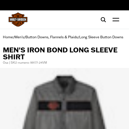
web accessibility
Home
Men's
Button Downs, Flannels & Plaids
Long Sleeve Button Downs
/
/
/
MEN'S IRON BOND LONG SLEEVE
SHIRT
Osa | SKU-numero: 99177-24VM