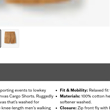
sporting events to lowkey
Fit & Mobility
:
Relaxed fit
Canvas Cargo Shorts. Ruggedly
Materials
:
100% cotton h
as that’s washed for
softener washed.
e knee-length men’s walking
Closure
:
Zip front fly with