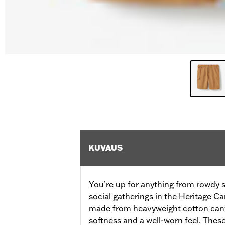
KUVAUS
You’re up for anything from rowdy 
social gatherings in the Heritage 
made from heavyweight cotton canv
softness and a well-worn feel. Thes