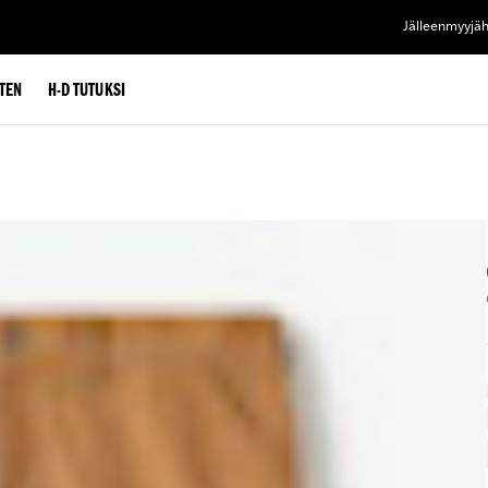
Jälleenmyyjä
TEN
H-D TUTUKSI