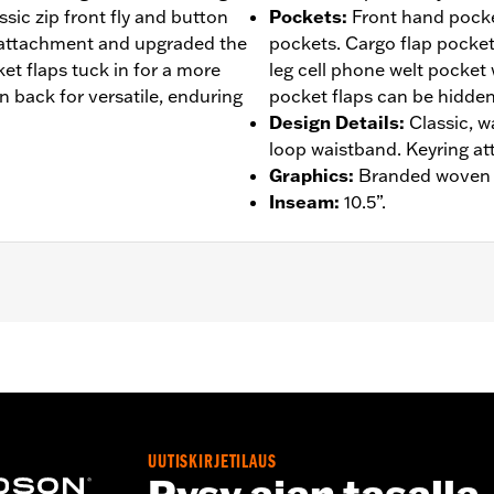
assic zip front fly and button
Pockets
:
Front hand pocke
 attachment and upgraded the
pockets. Cargo flap pocket
et flaps tuck in for a more
leg cell phone welt pocket
 back for versatile, enduring
pocket flaps can be hidden
Design Details
:
Classic, w
loop waistband. Keyring a
Graphics
:
Branded woven l
Inseam
:
10.5”.
– Go to
www.h-d.com/warranty
for full details
UUTISKIRJETILAUS