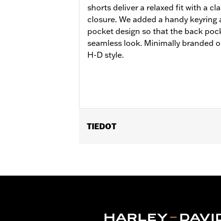
shorts deliver a relaxed fit with a cl
closure. We added a handy keyring
pocket design so that the back pock
seamless look. Minimally branded on
H-D style.
TIEDOT
Gender:
Men
Functional Features:
Pockets
WARRANTY:
2 year limited warranty 
Origin:
Imported