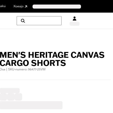
haku
Koeajo
MEN'S HERITAGE CANVAS
CARGO SHORTS
Osa | SKU-numero: 96477-25VM