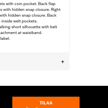
ts with coin pocket. Back flap
s with hidden snap closure. Right
 with hidden snap closure. Back
 inside welt pockets.
alking-short silhouette with belt
ttachment at waistband.
abel.
TILAA