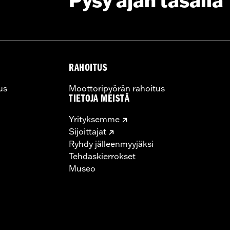
Pysy ajan tasalla
RAHOITUS
us
Moottoripyörän rahoitus
TIETOJA MEISTÄ
Yrityksemme
Sijoittajat
Ryhdy jälleenmyyjäksi
Tehdaskierrokset
Museo