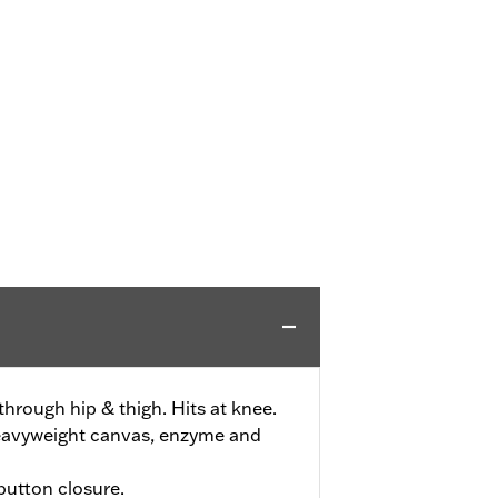
 through hip & thigh. Hits at knee.
eavyweight canvas, enzyme and
 button closure.