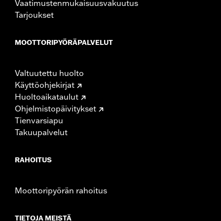
Vaatimustenmukaisuusvakuutus
Tarjoukset
MOOTTORIPYÖRÄPALVELUT
Valtuutettu huolto
Käyttöohjekirjat
Huoltoaikataulut
Ohjelmistopäivitykset
Tienvarsiapu
Takuupalvelut
RAHOITUS
Moottoripyörän rahoitus
TIETOJA MEISTÄ