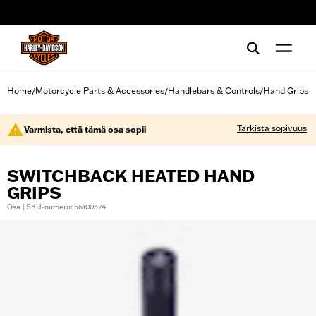
web accessibility
Home
Motorcycle Parts & Accessories
Handlebars & Controls
Hand Grips
/
/
/
Tarkista sopivuus
Varmista, että tämä osa sopii
SWITCHBACK HEATED HAND
GRIPS
Osa | SKU-numero: 56100574