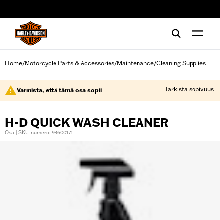
web accessibility
Home
Motorcycle Parts & Accessories
Maintenance
Cleaning Supplies
/
/
/
Tarkista sopivuus
Varmista, että tämä osa sopii
H-D QUICK WASH CLEANER
Osa | SKU-numero: 93600171