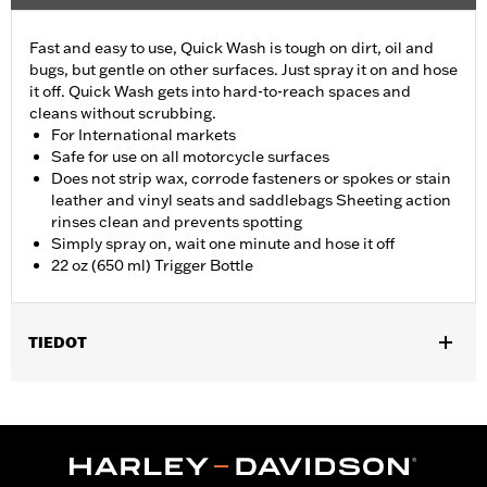
Fast and easy to use, Quick Wash is tough on dirt, oil and
bugs, but gentle on other surfaces. Just spray it on and hose
it off. Quick Wash gets into hard-to-reach spaces and
cleans without scrubbing.
For International markets
Safe for use on all motorcycle surfaces
Does not strip wax, corrode fasteners or spokes or stain
leather and vinyl seats and saddlebags Sheeting action
rinses clean and prevents spotting
Simply spray on, wait one minute and hose it off
22 oz (650 ml) Trigger Bottle
TIEDOT
Universal
Installation Instructions
Sold In Units:
Each
In the Box:
22-fl oz (650 ml) Bottle