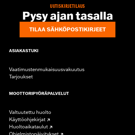
UUTISKIRJETILAUS
Pysy ajan tasalla
TILAA SÄHKÖPOSTIKIRJEET
ASIAKASTUKI
Vaatimustenmukaisuusvakuutus
Tarjoukset
MOOTTORIPYÖRÄPALVELUT
Valtuutettu huolto
Käyttöohjekirjat
Huoltoaikataulut
Ohjelmistopäivitykset