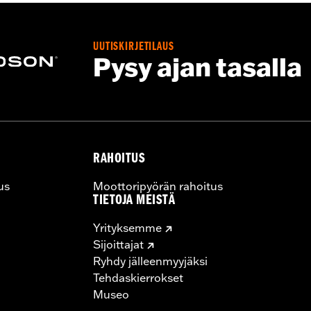
UUTISKIRJETILAUS
Pysy ajan tasalla
RAHOITUS
us
Moottoripyörän rahoitus
TIETOJA MEISTÄ
Yrityksemme
Sijoittajat
Ryhdy jälleenmyyjäksi
Tehdaskierrokset
Museo