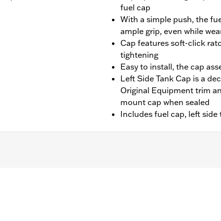
fuel cap
With a simple push, the fue
ample grip, even while wea
Cap features soft-click rat
tightening
Easy to install, the cap as
Left Side Tank Cap is a dec
Original Equipment trim and
mount cap when sealed
Includes fuel cap, left side
HC, FLHCS, FLSB, FLSL, FXLR, FXLRS and FXLRST models.
p, two trim rings and installation instructions
– Go to
www.h-d.com/warranty
for full details