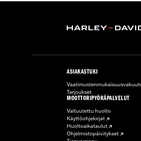
ASIAKASTUKI
Vaatimustenmukaisuusvakuut
Tarjoukset
MOOTTORIPYÖRÄPALVELUT
Valtuutettu huolto
Käyttöohjekirjat
Huoltoaikataulut
Ohjelmistopäivitykset
Tienvarsiapu