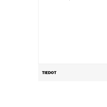
TIEDOT
Fits '18-'21 FLDE, FLFB, FLFBS, FL
Installation Instructions
Sold In Units:
Each
In the Box:
Fuel cap, left side tank ca
WARRANTY:
1 year limited warranty 