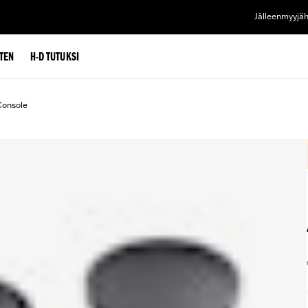
Jälleenmyyjä
TEN
H-D TUTUKSI
Console