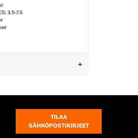
nt
S: 3.5-7.5
er
per
ll details
TILAA
SÄHKÖPOSTIKIRJEET