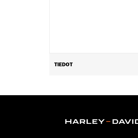
TIEDOT
Gender:
Women
WARRANTY:
Wolverine Worldwide Ma
Origin:
Imported
Dimension Description:
SHAFT HEIGH