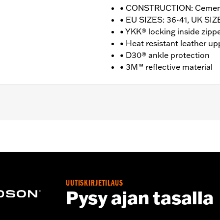
• CONSTRUCTION: Ceme
• EU SIZES: 36-41, UK SIZE
• YKK® locking inside zipp
• Heat resistant leather up
• D30® ankle protection
• 3M™ reflective material
nufacturer Warranty � Go to
www.h-d.com/warranty
for fu
T: 4.5" / HEEL HEIGHT: 1.5"
UUTISKIRJETILAUS
Pysy ajan tasalla