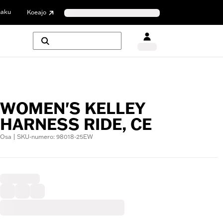
haku
Koeajo
WOMEN'S KELLEY
HARNESS RIDE, CE
Osa | SKU-numero: 98018-25EW