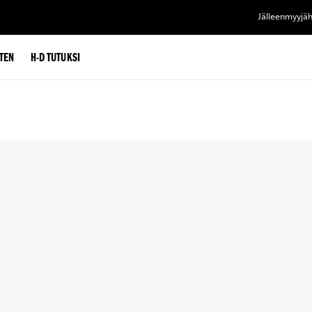
Jälleenmyyjä
TEN
H-D TUTUKSI