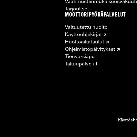
Vaatimustenmukaisuusvakuut
Tarjoukset
MOOTTORIPYÖRÄPALVELUT
Valtuutettu huolto
Käyttöohjekirjat
Huoltoaikataulut
Ohjelmistopäivitykset
Tienvarsiapu
Takuupalvelut
Käyttöeh