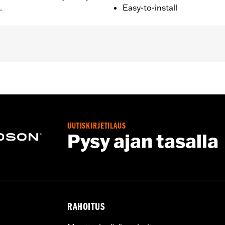
.
Easy-to-install
d ’80-later Touring (except '25-later FLTRXRRSE) and Trike m
UUTISKIRJETILAUS
– Go to
www.h-d.com/warranty
for full details
Pysy ajan tasalla
RAHOITUS