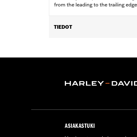
from the leading to the trailing edge
TIEDOT
Fits ’12-’16 FLD, ’86-’17 FL Softail an
Installation Instructions
Collection:
Airflow
Sold In Units:
Each
In the Box:
Brake pedal pad only
WARRANTY:
1 year limited warranty 
ASIAKASTUKI