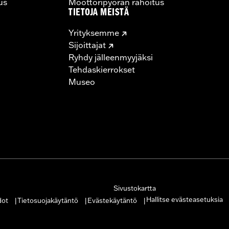
us
Moottoripyörän rahoitus
TIETOJA MEISTÄ
Yrityksemme
Sijoittajat
Ryhdy jälleenmyyjäksi
Tehdaskierrokset
Museo
Sivustokartta
Hallitse evästeasetuksia
dot
Tietosuojakäytäntö
Evästekäytäntö
|
|
|