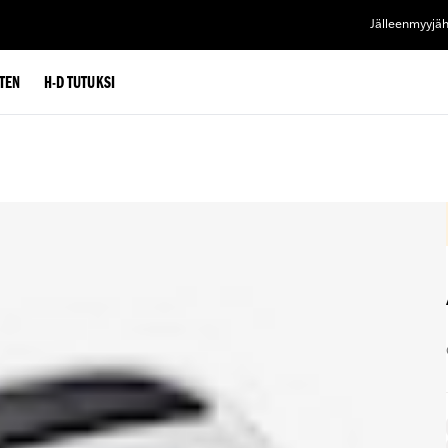
Jälleenmyyjä
TEN
H-D TUTUKSI