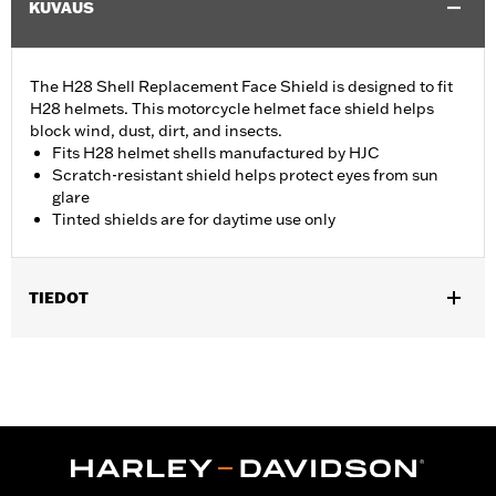
KUVAUS
The H28 Shell Replacement Face Shield is designed to fit
H28 helmets. This motorcycle helmet face shield helps
block wind, dust, dirt, and insects.
Fits H28 helmet shells manufactured by HJC
Scratch-resistant shield helps protect eyes from sun
glare
Tinted shields are for daytime use only
TIEDOT
Gender:
Men
Collection:
Genuine Motorclothes
WARRANTY:
90 day limited warranty – Go to
www.h-
d.com/warranty
for full details