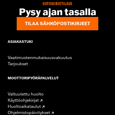
UUTISKIRJETILAUS
Pysy ajan tasalla
TILAA SÄHKÖPOSTIKIRJEET
ASIAKASTUKI
Vaatimustenmukaisuusvakuutus
Tarjoukset
MOOTTORIPYÖRÄPALVELUT
Valtuutettu huolto
Käyttöohjekirjat
Huoltoaikataulut
Ohjelmistopäivitykset