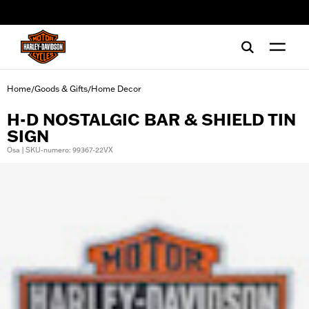
web accessibility
Home
Goods & Gifts
Home Decor
/
/
H-D NOSTALGIC BAR & SHIELD TIN
SIGN
Osa | SKU-numero: 99367-22VX