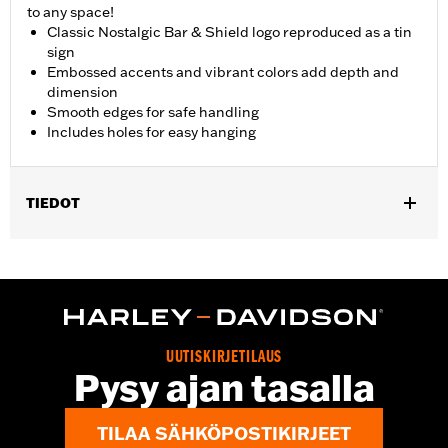
to any space!
Classic Nostalgic Bar & Shield logo reproduced as a tin
sign
Embossed accents and vibrant colors add depth and
dimension
Smooth edges for safe handling
Includes holes for easy hanging
TIEDOT
Gender:
Unisex
Dimension Description:
10.5" H x 18" W
UUTISKIRJETILAUS
Pysy ajan tasalla
TILAA SÄHKÖPOSTIKIRJEET