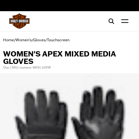
web accessibility
Home
Women's
Gloves
Touchscreen
/
/
/
WOMEN'S APEX MIXED MEDIA
GLOVES
Osa | SKU-numero: 98151-23VW