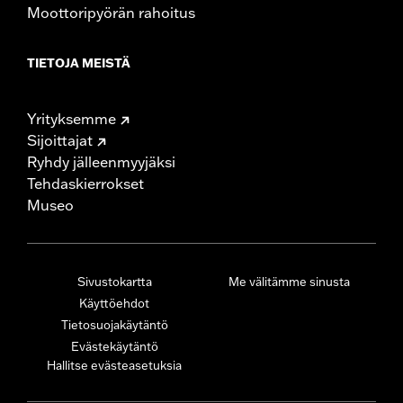
Moottoripyörän rahoitus
TIETOJA MEISTÄ
Yrityksemme
Sijoittajat
Ryhdy jälleenmyyjäksi
Tehdaskierrokset
Museo
Sivustokartta
Me välitämme sinusta
Käyttöehdot
Tietosuojakäytäntö
Evästekäytäntö
Hallitse evästeasetuksia