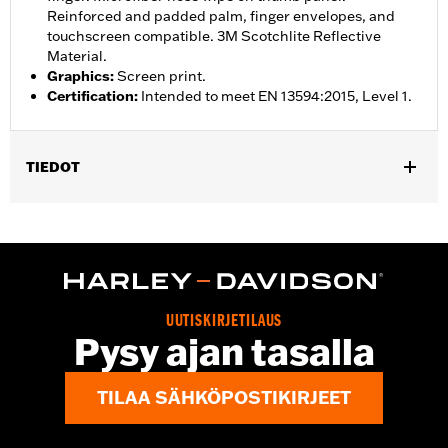
Reinforced and padded palm, finger envelopes, and
touchscreen compatible. 3M Scotchlite Reflective
Material.
Graphics
:
Screen print.
Certification
:
Intended to meet EN 13594:2015, Level 1.
TIEDOT
Gender:
Women
,
,
Functional Features:
Insulated
Waterproof
Pre-Curved
,
,
,
,
Fingers
Power Sretch
Reinforced Palm
Padded
Touchscreen
,
Compatible
Reflective
Waterproof:
Yes
UUTISKIRJETILAUS
WARRANTY:
2 year limited warranty – Go to
www.h-
Pysy ajan tasalla
d.com/warranty
for full details
Origin:
Imported
TILAA SÄHKÖPOSTIKIRJEET