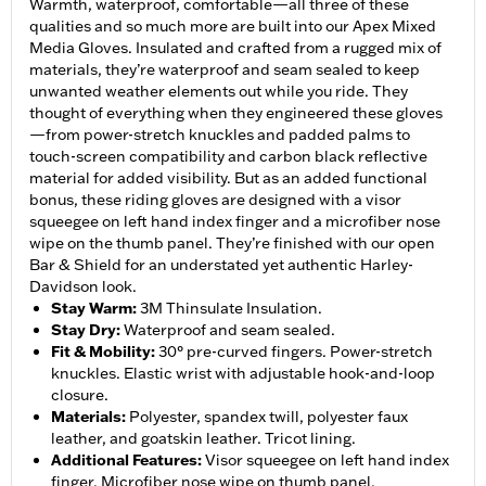
Warmth, waterproof, comfortable—all three of these
qualities and so much more are built into our Apex Mixed
Media Gloves. Insulated and crafted from a rugged mix of
materials, they’re waterproof and seam sealed to keep
unwanted weather elements out while you ride. They
thought of everything when they engineered these gloves
—from power-stretch knuckles and padded palms to
touch-screen compatibility and carbon black reflective
material for added visibility. But as an added functional
bonus, these riding gloves are designed with a visor
squeegee on left hand index finger and a microfiber nose
wipe on the thumb panel. They’re finished with our open
Bar & Shield for an understated yet authentic Harley-
Davidson look.
Stay Warm
:
3M Thinsulate Insulation.
Stay Dry
:
Waterproof and seam sealed.
Fit & Mobility
:
30° pre-curved fingers. Power-stretch
knuckles. Elastic wrist with adjustable hook-and-loop
closure.
Materials
:
Polyester, spandex twill, polyester faux
leather, and goatskin leather. Tricot lining.
Additional Features
:
Visor squeegee on left hand index
finger. Microfiber nose wipe on thumb panel.