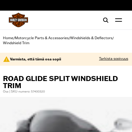
web accessibility
Home
Motorcycle Parts & Accessories
Windshields & Deflectors
/
/
/
Windshield Trim
Tarkista sopivuus
Varmista, että tämä osa sopii
ROAD GLIDE SPLIT WINDSHIELD
TRIM
Osa | SKU-numero: 57400320