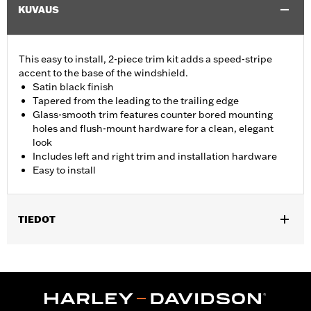
KUVAUS
This easy to install, 2-piece trim kit adds a speed-stripe
accent to the base of the windshield.
Satin black finish
Tapered from the leading to the trailing edge
Glass-smooth trim features counter bored mounting
holes and flush-mount hardware for a clean, elegant
look
Includes left and right trim and installation hardware
Easy to install
TIEDOT
Fits '15-'24 Road Glide® and '23-'25 FLTRT models. Does not not
fit '23-later FLTRXSE, '24-later FLTRX and FLTRXSTSE and '25-
later FLTRXRRSE.
Installation Instructions