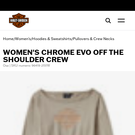
web accessibility
Home
Women's
Hoodies & Sweatshirts
Pullovers & Crew Necks
/
/
/
WOMEN'S CHROME EVO OFF THE
SHOULDER CREW
Osa | SKU-numero: 96419-25VW