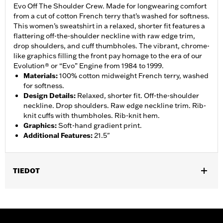
Evo Off The Shoulder Crew. Made for longwearing comfort
from a cut of cotton French terry that’s washed for softness.
This women’s sweatshirt in a relaxed, shorter fit features a
flattering off-the-shoulder neckline with raw edge trim,
drop shoulders, and cuff thumbholes. The vibrant, chrome-
like graphics filling the front pay homage to the era of our
Evolution® or “Evo” Engine from 1984 to 1999.
Materials
:
100% cotton midweight French terry, washed
for softness.
Design Details
:
Relaxed, shorter fit. Off-the-shoulder
neckline. Drop shoulders. Raw edge neckline trim. Rib-
knit cuffs with thumbholes. Rib-knit hem.
Graphics
:
Soft-hand gradient print.
Additional Features
:
21.5"
TIEDOT
Gender:
Women
WARRANTY:
2 year limited warranty – Go to
www.h-
d.com/warranty
for full details