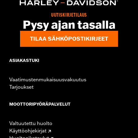
Origin:
Imported
UUTISKIRJETILAUS
Pysy ajan tasalla
TILAA SÄHKÖPOSTIKIRJEET
ASIAKASTUKI
Vaatimustenmukaisuusvakuutus
Tarjoukset
MOOTTORIPYÖRÄPALVELUT
Valtuutettu huolto
Käyttöohjekirjat
Huoltoaikataulut