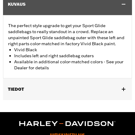
KUVAUS
The perfect style upgrade to get your Sport Glide
saddlebags to really standout in a crowd. Replace an
unpainted Sport Glide saddlebag outer with these left and
right parts color-matched in factory Vivid Black paint.
Vivid Black
Includes left and right saddlebag outers
Available in additional color-matched colors - See your
Dealer for details
TIEDOT
Fits '18-later FLSB models.
Installation Instructions
Sold In Units:
Pair
In the Box:
Left and right saddlebag outers, reflectors,
grommets, installation instructions