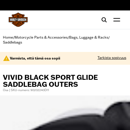
web accessibility
Home
Motorcycle Parts & Accessories
Bags, Luggage & Racks
/
/
/
Saddlebags
Tarkista sopivuus
Varmista, että tämä osa sopii
VIVID BLACK SPORT GLIDE
SADDLEBAG OUTERS
Osa | SKU-numero: 90202240DH