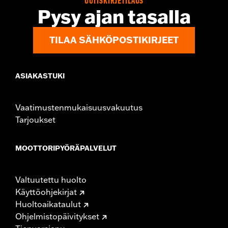
UUTISKIRJETILAUS
Pysy ajan tasalla
TILAA SÄHKÖPOSTIKIRJEET
ASIAKASTUKI
Vaatimustenmukaisuusvakuutus
Tarjoukset
MOOTTORIPYÖRÄPALVELUT
Valtuutettu huolto
Käyttöohjekirjat
Huoltoaikataulut
Ohjelmistopäivitykset