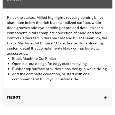
Raise the stakes. Milled highlights reveal gleaming billet
aluminum below the rich black anodized surface, while
deep grooves add eye-catching depth and detail to each
component in this complete collection of hand and foot
controls. Executed in durable cast and billet aluminum, the
Black Machine Cut Empire™ Collection adds captivating
custom detail that complements black or machine cut
accessories.
Black Machine Cut Finish
Open cut-out design for edgy custom styling
Rubber top surface provides a positive grip while riding
Add the complete collection, or start with one
component and build your custom ride
TIEDOT
Fits ’06-'17 Dyna™, ’00-later Softail™ (except FXFB, FXFBS and
FXDRS) and ’86-later Touring models equipped with passenger