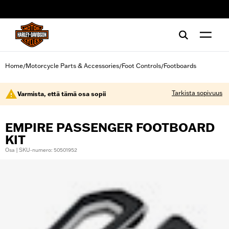
web accessibility
Home
Motorcycle Parts & Accessories
Foot Controls
Footboards
/
/
/
Tarkista sopivuus
Varmista, että tämä osa sopii
EMPIRE PASSENGER FOOTBOARD
KIT
Osa | SKU-numero: 50501952