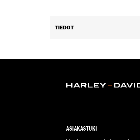
TIEDOT
Fits '08-13 Touring and Trike models.
Sold In Units:
Each
In the Box:
Air filter only
ASIAKASTUKI