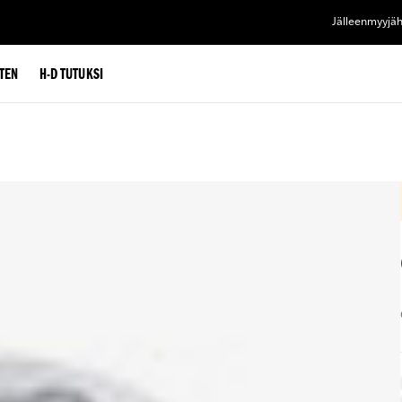
Jälleenmyyjä
TEN
H-D TUTUKSI