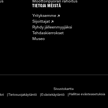
us
Moottoripyörän rahoitus
TIETOJA MEISTÄ
Yrityksemme
Sijoittajat
Ryhdy jälleenmyyjäksi
Tehdaskierrokset
Museo
Sivustokartta
Hallitse evästeasetuksia
dot
Tietosuojakäytäntö
Evästekäytäntö
|
|
|