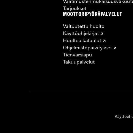
Vaatimustenmukaisuusvakuut
Tarjoukset
MOOTTORIPYÖRÄPALVELUT
Valtuutettu huolto
Käyttöohjekirjat
Huoltoaikataulut
Ohjelmistopäivitykset
Tienvarsiapu
Takuupalvelut
Käyttöeh