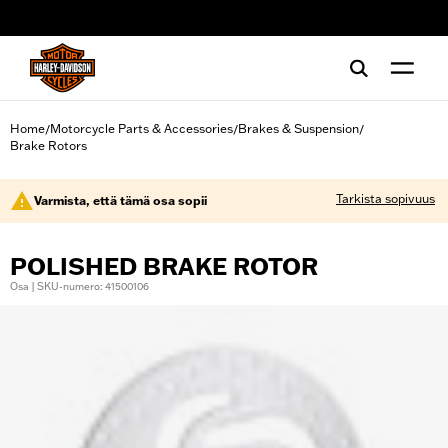
web accessibility
Home
Motorcycle Parts & Accessories
Brakes & Suspension
/
/
/
Brake Rotors
Tarkista sopivuus
Varmista, että tämä osa sopii
POLISHED BRAKE ROTOR
Osa | SKU-numero: 41500106