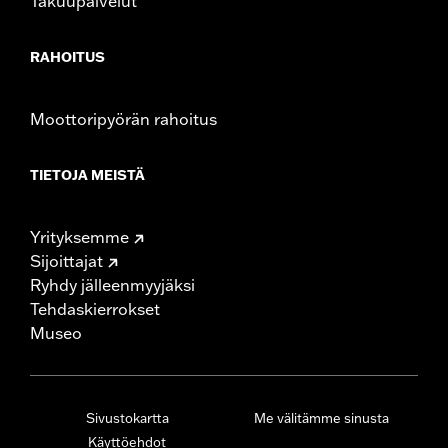
Takuupalvelut
RAHOITUS
Moottoripyörän rahoitus
TIETOJA MEISTÄ
Yrityksemme
Sijoittajat
Ryhdy jälleenmyyjäksi
Tehdaskierrokset
Museo
Sivustokartta
Me välitämme sinusta
Käyttöehdot