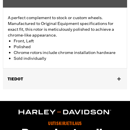
A perfect complement to stock or custom wheels.
Manufactured to Original Equipment specifications for
exact fit, this rotor is meticulously polished to achieve a
chrome-like appearance.
Front, Left
Polished
Chrome rotors include chrome installation hardware
Sold individually
TIEDOT
Fits ’14-'22 XL, ’06-'17 Dyna® (except FXDLS), ’15-later Softail®
(except FXSE) and ’09-later Touring and Trike models with
Original Equipment or accessory wheel with 3.25" bolt circle
rotor mount.
Installation Instructions
Position On Bike:
Front
UUTISKIRJETILAUS