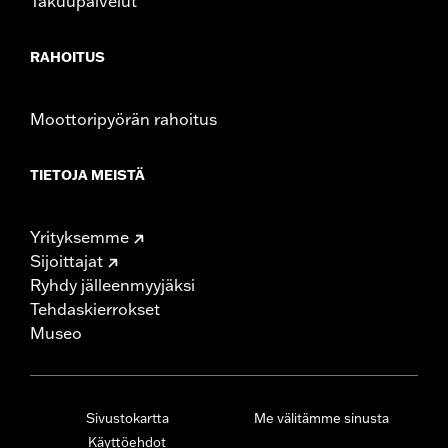
Takuupalvelut
RAHOITUS
Moottoripyörän rahoitus
TIETOJA MEISTÄ
Yrityksemme
Sijoittajat
Ryhdy jälleenmyyjäksi
Tehdaskierrokset
Museo
Sivustokartta
Me välitämme sinusta
Käyttöehdot