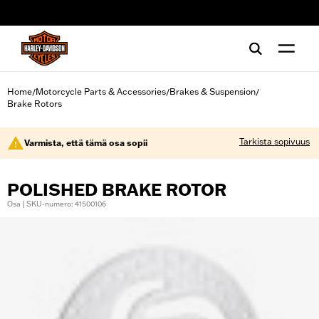
web accessibility
Home
Motorcycle Parts & Accessories
Brakes & Suspension
/
/
/
Brake Rotors
Tarkista sopivuus
Varmista, että tämä osa sopii
POLISHED BRAKE ROTOR
Osa | SKU-numero: 41500106