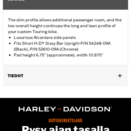
The slim profile allows additional passenger room, and the
low overall height continues the long and lean profile of
your custom Touring bike.
Luxurious Alcantara side panels
Fits Short H-D® Sissy Bar Upright P/N 54248-09A
(Black), P/N 52610-09A (Chrome)
Pad height 6.75" (approximate), width 10.875"
TIEDOT
Fits Short H-D Detachables Passenger Sissy Bar Upright P/N
52935-04A, 52610-09A or 54248-09A. Also fits ’18-later Softail
models equipped with Short or Standard Height Holdfast Sissy
Bar Uprights. Does not fit '21-later FLH, '23-later FLHFB, '24-
later FLTRXSTSE, '25-later FLHXU, FLTRXRRSE and '26-later
FLHXL, FLHXLSE and FLTRXL models or seats with tall
UUTISKIRJETILAUS
passenger pillion pads. Pad height 6.5" width 10.5".
Pysy ajan tasalla
Installation Instructions