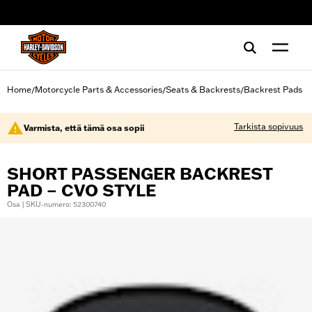
web accessibility
Home
Motorcycle Parts & Accessories
Seats & Backrests
Backrest Pads
/
/
/
Tarkista sopivuus
Varmista, että tämä osa sopii
SHORT PASSENGER BACKREST
PAD – CVO STYLE
Osa | SKU-numero: 52300740