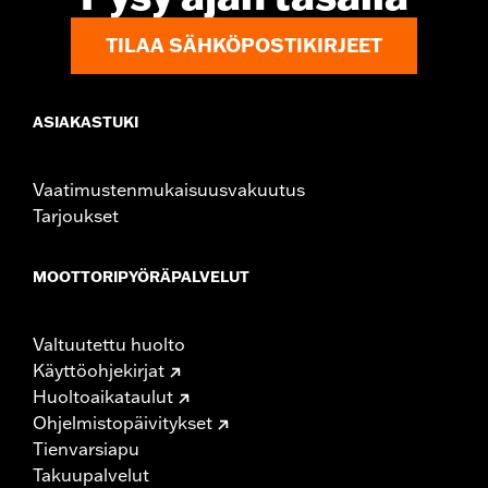
Rider Position:
Passenger
TILAA SÄHKÖPOSTIKIRJEET
Height:
6.75 Inches
Sold In Units:
Each
Material:
Vinyl
ASIAKASTUKI
Width:
10.88 Inches
In the Box:
Backrest pad and installation instructions
Vaatimustenmukaisuusvakuutus
Tarjoukset
MOOTTORIPYÖRÄPALVELUT
Valtuutettu huolto
Käyttöohjekirjat
Huoltoaikataulut
Ohjelmistopäivitykset
Tienvarsiapu
Takuupalvelut