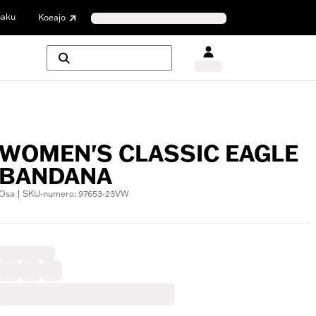
haku
Koeajo
WOMEN'S CLASSIC EAGLE
BANDANA
Osa | SKU-numero: 97653-23VW