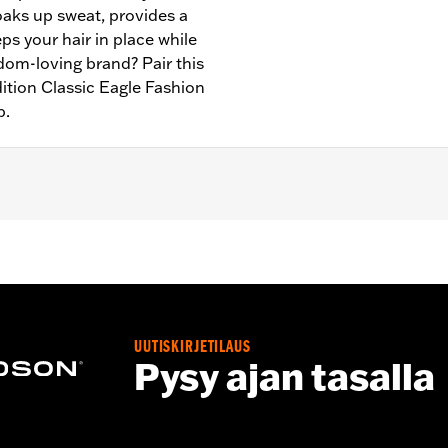
oaks up sweat, provides a
s your hair in place while
edom-loving brand? Pair this
dition Classic Eagle Fashion
p.
 � Go to
www.h-d.com/warranty
for full details
UUTISKIRJETILAUS
Pysy ajan tasalla