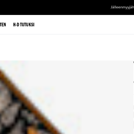
Jälleenmyyjä
TEN
H-D TUTUKSI