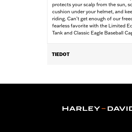
protects your scalp from the sun, s
cushion under your helmet, and keep
riding. Can’t get enough of our fre
fearless favorite with the Limited E
Tank and Classic Eagle Baseball Ca
TIEDOT
Gender:
Women
WARRANTY:
2 year limited warranty
Origin:
Imported