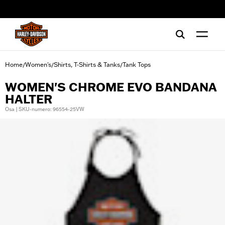
web accessibility
Home
Women's
Shirts, T-Shirts & Tanks
Tank Tops
/
/
/
WOMEN'S CHROME EVO BANDANA
HALTER
Osa | SKU-numero: 96554-25VW