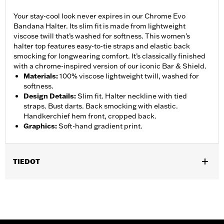
Your stay-cool look never expires in our Chrome Evo
Bandana Halter. Its slim fit is made from lightweight
viscose twill that’s washed for softness. This women’s
halter top features easy-to-tie straps and elastic back
smocking for longwearing comfort. It’s classically finished
with a chrome-inspired version of our iconic Bar & Shield.
Materials
:
100% viscose lightweight twill, washed for
softness.
Design Details
:
Slim fit. Halter neckline with tied
straps. Bust darts. Back smocking with elastic.
Handkerchief hem front, cropped back.
Graphics
:
Soft-hand gradient print.
TIEDOT
Gender:
Women
WARRANTY:
2 year limited warranty – Go to
www.h-
d.com/warranty
for full details
Origin:
Imported