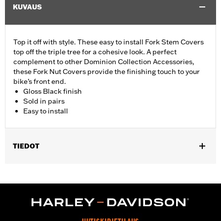
KUVAUS
Top it off with style. These easy to install Fork Stem Covers
top off the triple tree for a cohesive look. A perfect
complement to other Dominion Collection Accessories,
these Fork Nut Covers provide the finishing touch to your
bike’s front end.
Gloss Black finish
Sold in pairs
Easy to install
TIEDOT
Fits ’06-’17 Dyna® models and ’18-later Softail models (except
FLSB, FXDRS, FXFB, FXFBS, FXLRS and FXLRST). Also fits
’88-’13 XL (except XL1200CX, XL1200X, XL883N) ’95-’05 FXD,
’93-’05 FXDL, ’16-later FXDLS, ’94-’05 FXDS-CONV and ’90-’17
FLS, FLSS, FLSTF, FLSTFB, FLSTFBS and FLSTN and ’86-’17
FLSTC models.