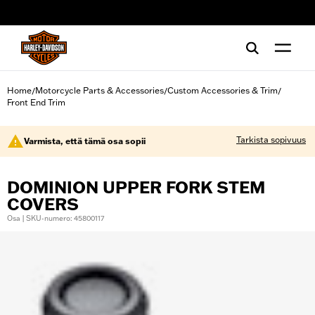
web accessibility
Home
Motorcycle Parts & Accessories
Custom Accessories & Trim
/
/
/
Front End Trim
Tarkista sopivuus
Varmista, että tämä osa sopii
DOMINION UPPER FORK STEM
COVERS
Osa | SKU-numero: 45800117