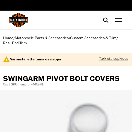
web accessibility
Home
Motorcycle Parts & Accessories
Custom Accessories & Trim
/
/
/
Rear End Trim
Tarkista sopivuus
Varmista, että tämä osa sopii
SWINGARM PIVOT BOLT COVERS
Osa | SKU-numero: 47612-08