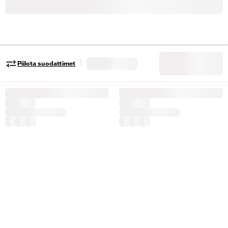
|
Piilota suodattimet