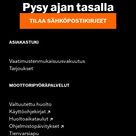
Pysy ajan tasalla
TILAA SÄHKÖPOSTIKIRJEET
ASIAKASTUKI
Vaatimustenmukaisuusvakuutus
Tarjoukset
MOOTTORIPYÖRÄPALVELUT
Valtuutettu huolto
Käyttöohjekirjat
Huoltoaikataulut
Ohjelmistopäivitykset
Tienvarsiapu