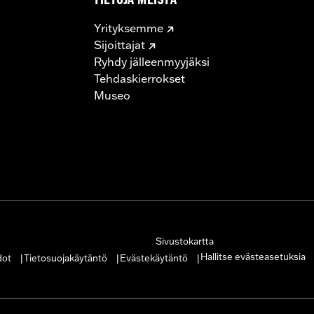
TIETOJA MEISTÄ
Yrityksemme
Sijoittajat
Ryhdy jälleenmyyjäksi
Tehdaskierrokset
Museo
Sivustokartta
Hallitse evästeasetuksia
dot
Tietosuojakäytäntö
Evästekäytäntö
|
|
|