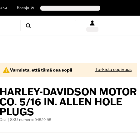
haku
Koeajo
Tarkista sopivuus
Varmista, että tämä osa sopii
HARLEY-DAVIDSON MOTOR
CO. 5/16 IN. ALLEN HOLE
PLUGS
Osa | SKU-numero: 94529-95