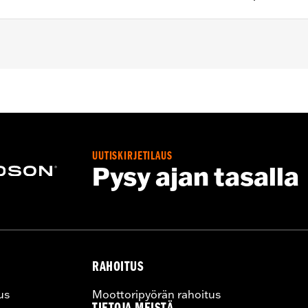
o.
UUTISKIRJETILAUS
Pysy ajan tasalla
– Go to
www.h-d.com/warranty
for full details
RAHOITUS
us
Moottoripyörän rahoitus