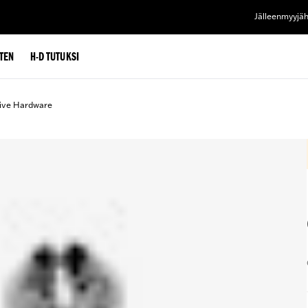
Jälleenmyyjä
TEN
H-D TUTUKSI
ive Hardware