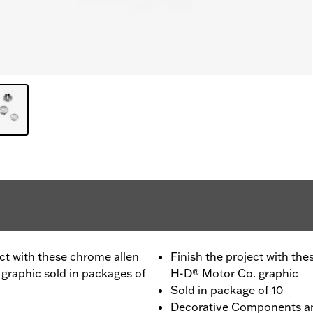
oject with these chrome allen
Finish the project with the
graphic sold in packages of
H-D® Motor Co. graphic
Sold in package of 10
Decorative Components a