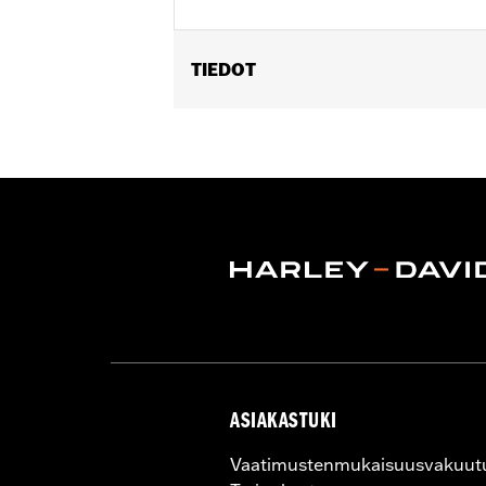
TIEDOT
Universal Fitment.
Collection:
Harley-Davidson Motor C
Diameter:
0.312
Material Diameter UOM:
Inches
Sold In Units:
Each
In the Box:
10 allen hole plugs
WARRANTY:
1 year limited warranty 
ASIAKASTUKI
Vaatimustenmukaisuusvakuut