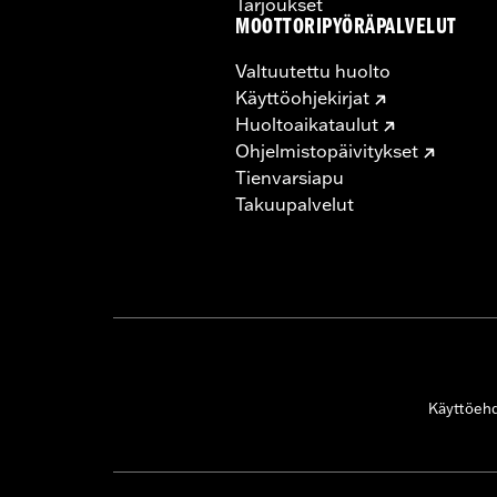
Tarjoukset
MOOTTORIPYÖRÄPALVELUT
Valtuutettu huolto
Käyttöohjekirjat
Huoltoaikataulut
Ohjelmistopäivitykset
Tienvarsiapu
Takuupalvelut
Käyttöeh