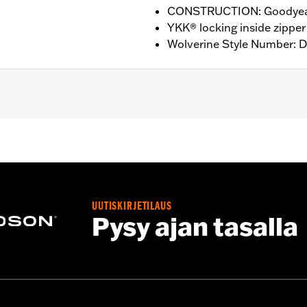
CONSTRUCTION: Goodyear
YKK® locking inside zipper
Wolverine Style Number: 
nufacturer Warranty – Go to
www.h-d.com/warranty
for ful
HT: 7” / HEEL HEIGHT: 1”
UUTISKIRJETILAUS
Pysy ajan tasalla