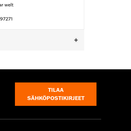
 welt
D97271
l details
TILAA
SÄHKÖPOSTIKIRJEET