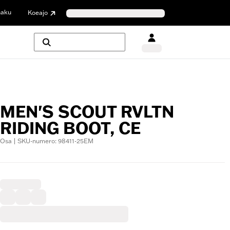
haku
Koeajo
MEN'S SCOUT RVLTN
RIDING BOOT, CE
Osa | SKU-numero: 98411-25EM