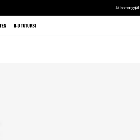
Jälleenmyyjä
TEN
H-D TUTUKSI