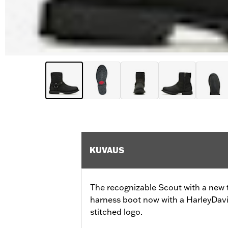
KUVAUS
The recognizable Scout with a new t
harness boot now with a HarleyDavi
stitched logo.