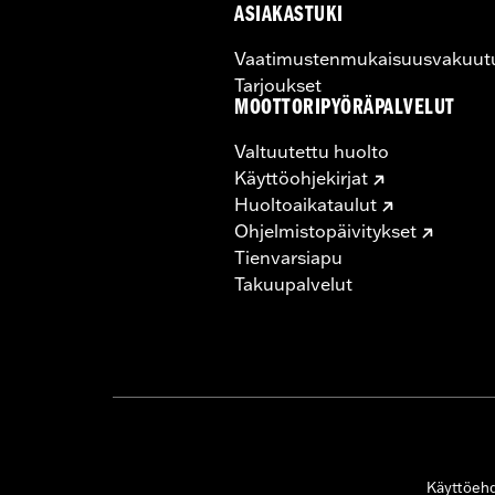
ASIAKASTUKI
Vaatimustenmukaisuusvakuut
Tarjoukset
MOOTTORIPYÖRÄPALVELUT
Valtuutettu huolto
Käyttöohjekirjat
Huoltoaikataulut
Ohjelmistopäivitykset
Tienvarsiapu
Takuupalvelut
Käyttöeh