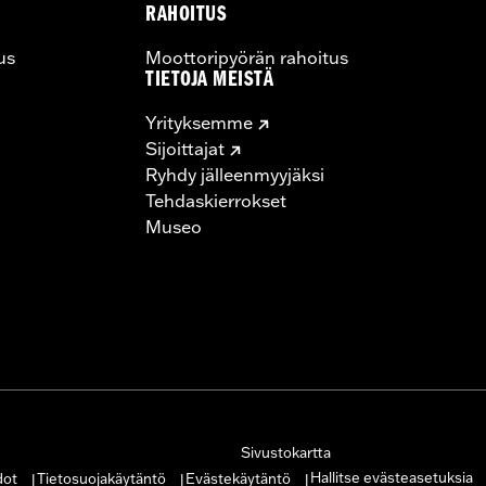
RAHOITUS
us
Moottoripyörän rahoitus
TIETOJA MEISTÄ
Yrityksemme
Sijoittajat
Ryhdy jälleenmyyjäksi
Tehdaskierrokset
Museo
Sivustokartta
Hallitse evästeasetuksia
dot
Tietosuojakäytäntö
Evästekäytäntö
|
|
|