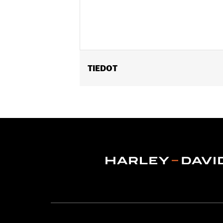
TIEDOT
Gender:
Men
WARRANTY:
Wolverine Worldwide Ma
Origin:
Imported
Dimension Description:
SHAFT HEIG