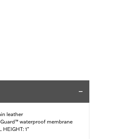
in leather
o-Guard™ waterproof membrane
L HEIGHT: 1”