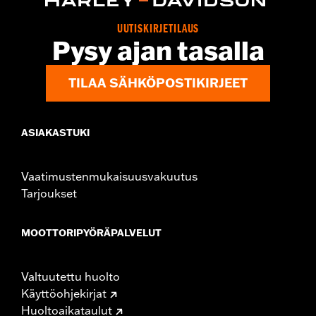
In the Box:
Lock and instructions
NOTES:
Free combo safe program.
UUTISKIRJETILAUS
WARNING:
Remove lock before operating motorcycle. Failure to
Pysy ajan tasalla
remove lock could result in death or serious injury.
TILAA SÄHKÖPOSTIKIRJEET
ASIAKASTUKI
Vaatimustenmukaisuusvakuutus
Tarjoukset
MOOTTORIPYÖRÄPALVELUT
Valtuutettu huolto
Käyttöohjekirjat
Huoltoaikataulut