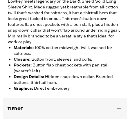
Lowkey meets legendary on the Bar & Shield Solid Long
Sleeve Shirt. Made rugged yet breathable from all-cotton
twill that’s washed for softness, it has a shirttail hem that
looks great tucked in or out. This men’s button down
features flap chest pockets with a pen stall, plus a hidden
snap-down collar that won’t flap around under riding gear.
Minimally branded to be a versatile style that’s ideal for
work or play.
Materials
:
100% cotton midweight twill, washed for
softness.
Closure
:
Button front, sleeves, and cuffs.
Pockets
:
Button flap chest pockets with pen stall
(wearer’s left).
Design Details
:
Hidden snap-down collar. Branded
buttons. Shirttail hem.
Graphics
:
Direct embroidery.
TIEDOT
Gender:
Men