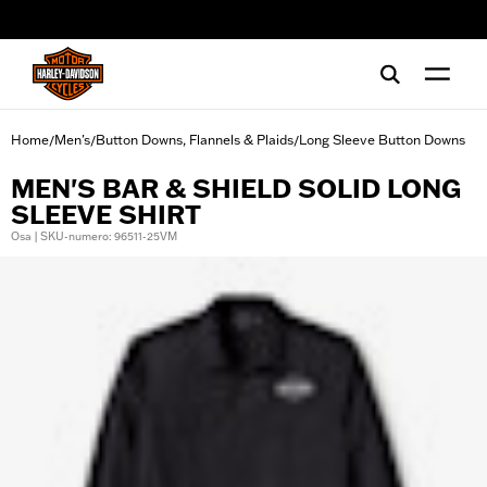
web accessibility
Home
Men's
Button Downs, Flannels & Plaids
Long Sleeve Button Downs
/
/
/
MEN'S BAR & SHIELD SOLID LONG
SLEEVE SHIRT
Osa | SKU-numero: 96511-25VM