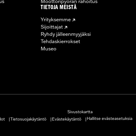
us
Moottoripyörän rahoitus
TIETOJA MEISTÄ
Yrityksemme
Sijoittajat
Ryhdy jälleenmyyjäksi
Tehdaskierrokset
Museo
Sivustokartta
Hallitse evästeasetuksia
dot
Tietosuojakäytäntö
Evästekäytäntö
|
|
|