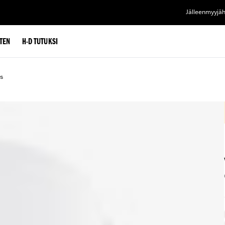
Jälleenmyyjä
TEN
H-D TUTUKSI
s