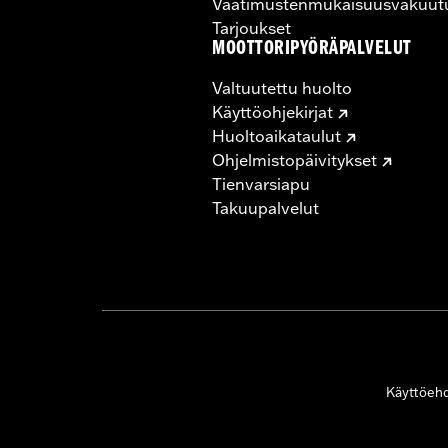
Vaatimustenmukaisuusvakuut
Tarjoukset
MOOTTORIPYÖRÄPALVELUT
Valtuutettu huolto
Käyttöohjekirjat
Huoltoaikataulut
Ohjelmistopäivitykset
Tienvarsiapu
Takuupalvelut
Käyttöeh