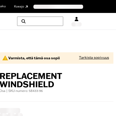
haku
Koeajo
Tarkista sopivuus
Varmista, että tämä osa sopii
REPLACEMENT
WINDSHIELD
Osa | SKU-numero: 58433-96