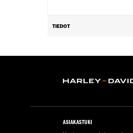
TIEDOT
Fits '94-'25 Road King® models (excep
Installation Instructions
Sold In Units:
Each
Material:
Polycarbonate
Width:
23.1 Inches
In the Box:
Screen, cross brace tape 
Material Width UOM:
Inches
Windshield Height above Headlamp
Windshield Height above Headlam
Windshield Overall Height:
29.0
Windshield Overall Height UOM:
In
WARRANTY:
1 year limited warranty 
ASIAKASTUKI