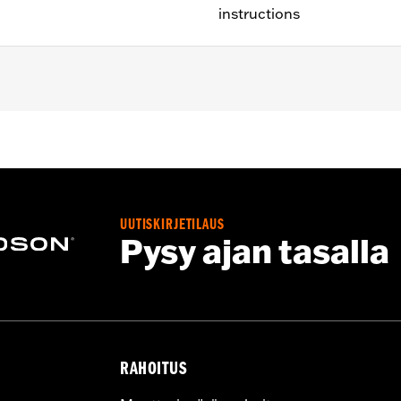
instructions
t '13-'14 FLHRSE).
UUTISKIRJETILAUS
and instructions
Pysy ajan tasalla
:
22.0
p UOM:
Inches
ches
– Go to
www.h-d.com/warranty
for full details
RAHOITUS