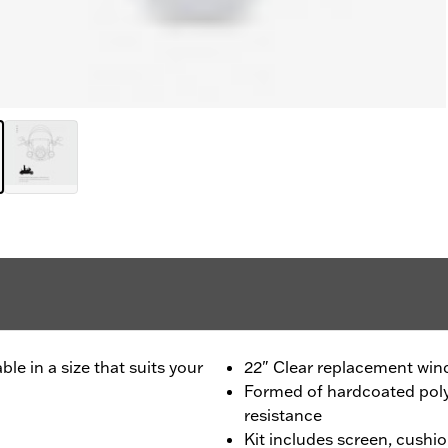
e in a size that suits your
22" Clear replacement win
Formed of hardcoated poly
resistance
Kit includes screen, cushio