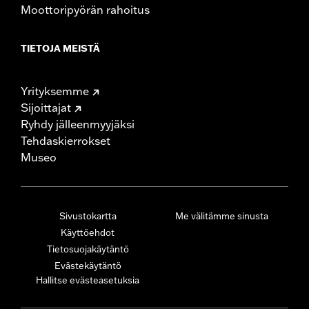
Moottoripyörän rahoitus
TIETOJA MEISTÄ
Yrityksemme
Sijoittajat
Ryhdy jälleenmyyjäksi
Tehdaskierrokset
Museo
Sivustokartta
Me välitämme sinusta
Käyttöehdot
Tietosuojakäytäntö
Evästekäytäntö
Hallitse evästeasetuksia