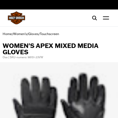
web accessibility
Home
Women's
Gloves
Touchscreen
/
/
/
WOMEN'S APEX MIXED MEDIA
GLOVES
Osa | SKU-numero: 98151-23VW