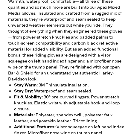
Warmth, waterproof, comfortable—all three of these
qualities and so much more are built into our Apex Mixed
Media Gloves. Insulated and crafted from a rugged mix of
materials, they’re waterproof and seam sealed to keep
unwanted weather elements out while you ride. They
thought of everything when they engineered these gloves
—from power-stretch knuckles and padded palms to
touch-screen compatibility and carbon black reflective
material for added visibility. But as an added functional
bonus, these riding gloves are designed with a visor
squeegee on left hand index finger and a microfiber nose
wipe on the thumb panel. They’re finished with our open
Bar & Shield for an understated yet authentic Harley-
Davidson look.
Stay Warm
:
3M Thinsulate Insulation.
Stay Dry
:
Waterproof and seam sealed.
Fit & Mobility
:
30° pre-curved fingers. Power-stretch
knuckles. Elastic wrist with adjustable hook-and-loop
closure.
Materials
:
Polyester, spandex twill, polyester faux
leather, and goatskin leather. Tricot lining.
Additional Features
:
Visor squeegee on left hand index
finger. Microfiber nose wipe on thumb panel.