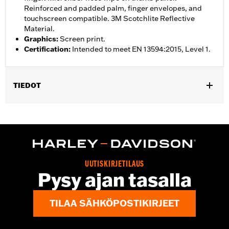
Reinforced and padded palm, finger envelopes, and
touchscreen compatible. 3M Scotchlite Reflective
Material.
Graphics
:
Screen print.
Certification
:
Intended to meet EN 13594:2015, Level 1.
TIEDOT
Gender:
Women
,
,
Functional Features:
Insulated
Waterproof
Pre-Curved
,
,
,
,
Fingers
Power Sretch
Reinforced Palm
Padded
Touchscreen
,
Compatible
Reflective
Waterproof:
Yes
UUTISKIRJETILAUS
WARRANTY:
2 year limited warranty – Go to
www.h-
Pysy ajan tasalla
d.com/warranty
for full details
Origin:
Imported
TILAA SÄHKÖPOSTIKIRJEET