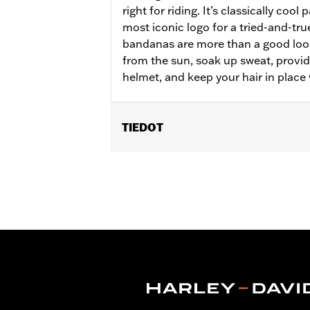
right for riding. It’s classically coo
most iconic logo for a tried-and-tru
bandanas are more than a good loo
from the sun, soak up sweat, provi
helmet, and keep your hair in place 
TIEDOT
Gender:
Women
WARRANTY:
2 year limited warranty
Origin:
Imported