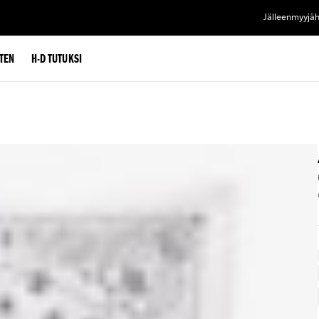
Jälleenmyyjä
TEN
H-D TUTUKSI