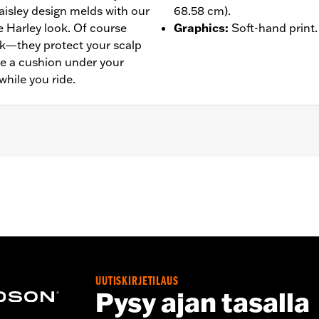
l paisley design melds with our
68.58 cm).
e Harley look. Of course
Graphics
:
Soft-hand print.
k—they protect your scalp
de a cushion under your
while you ride.
 � Go to
www.h-d.com/warranty
for full details
UUTISKIRJETILAUS
Pysy ajan tasalla