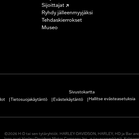
Sijoittajat
Ryhdy jälleenmyyjäksi
Tehdaskierrokset
Museo
Sivustokartta
Hallitse evästeasetuksia
dot
Tietosuojakäytäntö
Evästekäytäntö
|
|
|
©2026 H-D tai sen tytäryhtiöt. HARLEY-DAVIDSON, HARLEY, HD ja Bar and 
logo ovat Harley-Davidson Motor Company, Inc. :n tavaramerkkejä. Kolman