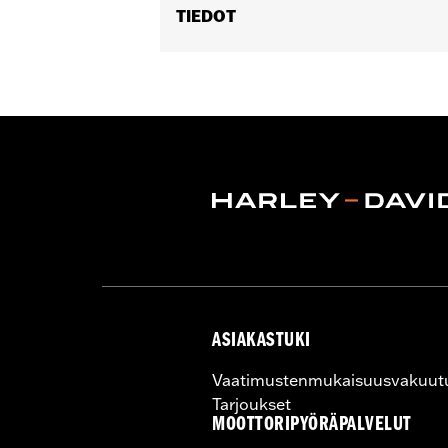
TIEDOT
Fits '08-'17 Softail® models (exce
Footboard Kits).
Position On Bike:
Rear
Sold In Units:
Pair
In the Box:
set screws and Allen® wr
WARRANTY:
1 year limited warranty 
ASIAKASTUKI
Vaatimustenmukaisuusvakuut
Tarjoukset
MOOTTORIPYÖRÄPALVELUT