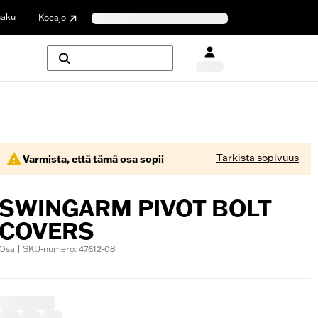
haku
Koeajo
Tarkista sopivuus
Varmista, että tämä osa sopii
SWINGARM PIVOT BOLT
COVERS
Osa | SKU-numero: 47612-08