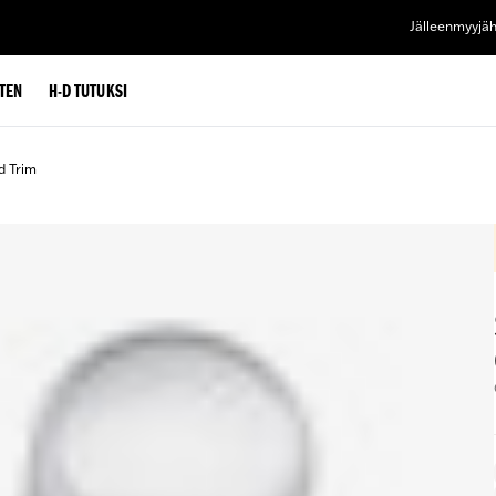
Jälleenmyyjä
TEN
H-D TUTUKSI
d Trim