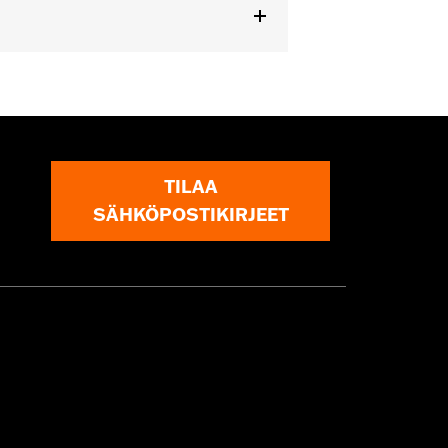
dels equipped with Passenger
TILAA
SÄHKÖPOSTIKIRJEET