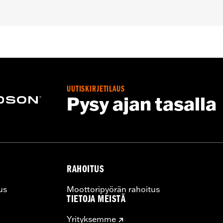
pt FXCW, FXCWC, FXSB, FXSBSE, FXSE and FXST-Aus and mo
ench
UUTISKIRJETILAUS
– Go to
www.h-d.com/warranty
for full details
Pysy ajan tasalla
RAHOITUS
us
Moottoripyörän rahoitus
TIETOJA MEISTÄ
Yrityksemme