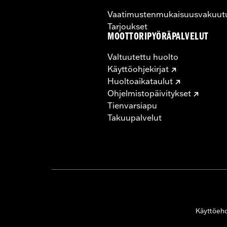
Vaatimustenmukaisuusvakuut
Tarjoukset
MOOTTORIPYÖRÄPALVELUT
Valtuutettu huolto
Käyttöohjekirjat
Huoltoaikataulut
Ohjelmistopäivitykset
Tienvarsiapu
Takuupalvelut
Käyttöeh