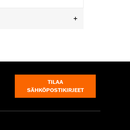
s equipped with Heated Seats and
TILAA
SÄHKÖPOSTIKIRJEET