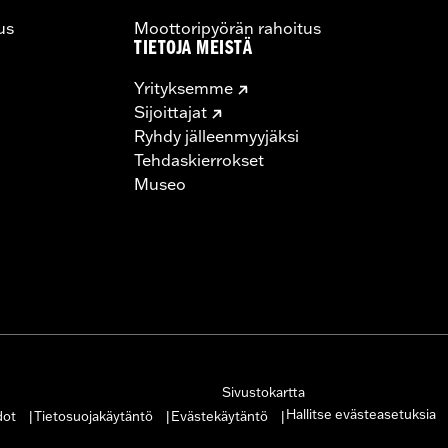
us
Moottoripyörän rahoitus
TIETOJA MEISTÄ
Yrityksemme
Sijoittajat
Ryhdy jälleenmyyjäksi
Tehdaskierrokset
Museo
Sivustokartta
Hallitse evästeasetuksia
dot
Tietosuojakäytäntö
Evästekäytäntö
|
|
|