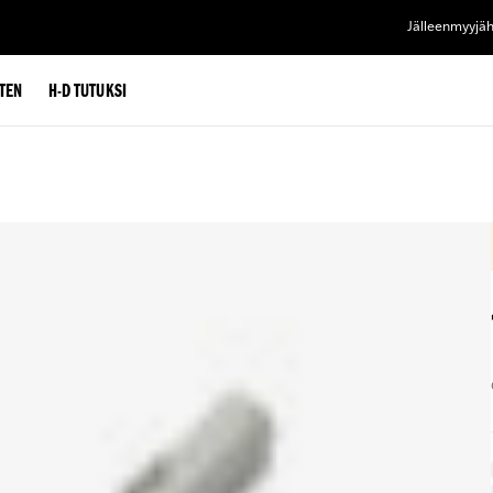
Jälleenmyyjä
TEN
H-D TUTUKSI