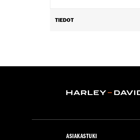
TIEDOT
Fits '23-later FLHXSE, FLTRXSE, '24
additional electrical accessories such
Sold In Units:
Each
In the Box:
Harness
ASIAKASTUKI