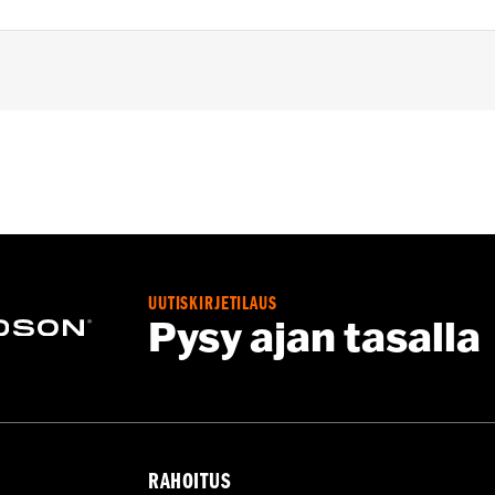
-later FLHX, FLTRX, FLTRXSTSE and '25-later FLHXU model
 as Audio Accessories.
UUTISKIRJETILAUS
Pysy ajan tasalla
RAHOITUS