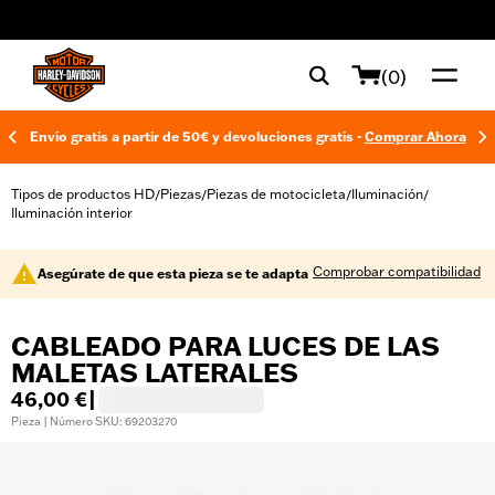
web accessibility
(0)
Envío gratis a partir de 50€ y devoluciones gratis -
Comprar Ahora
Tipos de productos HD
Piezas
Piezas de motocicleta
Iluminación
/
/
/
/
Iluminación interior
Comprobar compatibilidad
Asegúrate de que esta pieza se te adapta
CABLEADO PARA LUCES DE LAS
MALETAS LATERALES
46,00 €
|
Pieza | Número SKU: 69203270