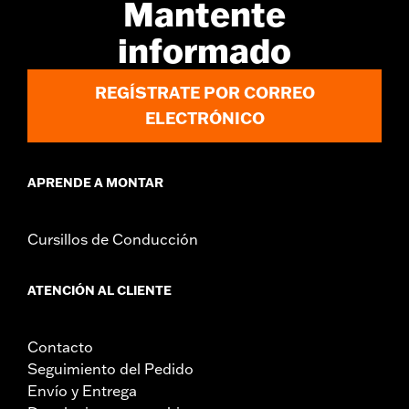
d.com/warranty
para más detalles
Mantente
Origen:
Artículo de importación
informado
REGÍSTRATE POR CORREO
ELECTRÓNICO
APRENDE A MONTAR
Cursillos de Conducción
ATENCIÓN AL CLIENTE
Contacto
Seguimiento del Pedido
Envío y Entrega