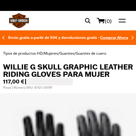
web accessibility
(0)
Envío gratis a partir de 50€ y devoluciones gratis -
Comprar Ahora
Tipos de productos HD
Mujeres
Guantes
Guantes de cuero
/
/
/
WILLIE G SKULL GRAPHIC LEATHER
RIDING GLOVES PARA MUJER
117,00 €
|
Pieza | Número SKU: 97127-25VW