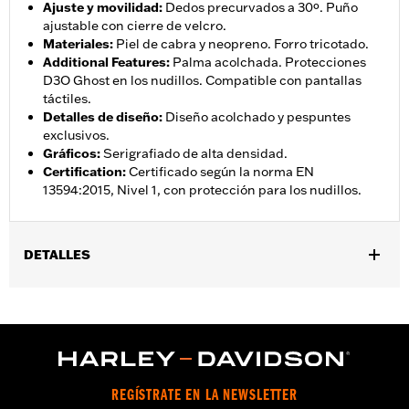
Ajuste y movilidad
:
Dedos precurvados a 30º. Puño
ajustable con cierre de velcro.
Materiales
:
Piel de cabra y neopreno. Forro tricotado.
Additional Features
:
Palma acolchada. Protecciones
D3O Ghost en los nudillos. Compatible con pantallas
táctiles.
Detalles de diseño
:
Diseño acolchado y pespuntes
exclusivos.
Gráficos
:
Serigrafiado de alta densidad.
Certification
:
Certificado según la norma EN
13594:2015, Nivel 1, con protección para los nudillos.
DETALLES
Género:
Mujeres
Colección:
Willie G. Skull
,
,
Características funcionales:
Dedos precurvados
Acolchado
,
ProtecciÃ³n incluida
Compatible con pantallas tÃ¡ctiles
GARANTÍA:
Garantía limitada de 2 años – Visita
www.h-
REGÍSTRATE EN LA NEWSLETTER