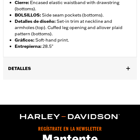
Cierre
:
Encased elastic waistband with drawstring
(bottoms).
BOLSILLOS
:
Side seam pockets (bottoms).
Detalles de diseño
:
Set-in trim at neckline and
armholes (top). Cuffed leg opening and allover plaid
pattern (bottoms).
Gráficos
:
Soft-hand print.
Entrepierna
:
28.5"
DETALLES
Género:
Mujeres
GARANTÍA:
2 year limited warranty – Go to
www.h-
d.com/warranty
for full details
Origen:
Imported
REGÍSTRATE EN LA NEWSLETTER
Mantente