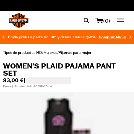
web accessibility
(0)
Envío gratis a partir de 50€ y devoluciones gratis -
Comprar Ahora
Tipos de productos HD
Mujeres
Pijamas para mujer
/
/
WOMEN'S PLAID PAJAMA PANT
SET
83,00 €
|
Pieza | Número SKU: 96599-25VW