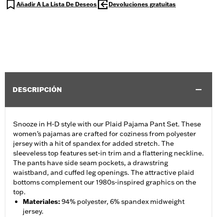
Añadir A La Lista De Deseos
Devoluciones gratuitas
DESCRIPCIÓN
Snooze in H-D style with our Plaid Pajama Pant Set. These
women’s pajamas are crafted for coziness from polyester
jersey with a hit of spandex for added stretch. The
sleeveless top features set-in trim and a flattering neckline.
The pants have side seam pockets, a drawstring
waistband, and cuffed leg openings. The attractive plaid
bottoms complement our 1980s-inspired graphics on the
top.
Materiales
:
94% polyester, 6% spandex midweight
jersey.