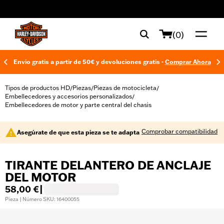
web accessibility
(0)
Envío gratis a partir de 50€ y devoluciones gratis -
Comprar Ahora
Tipos de productos HD
Piezas
Piezas de motocicleta
/
/
/
Embellecedores y accesorios personalizados
/
Embellecedores de motor y parte central del chasis
Comprobar compatibilidad
Asegúrate de que esta pieza se te adapta
TIRANTE DELANTERO DE ANCLAJE
DEL MOTOR
58,00 €
|
Pieza | Número SKU: 16400055