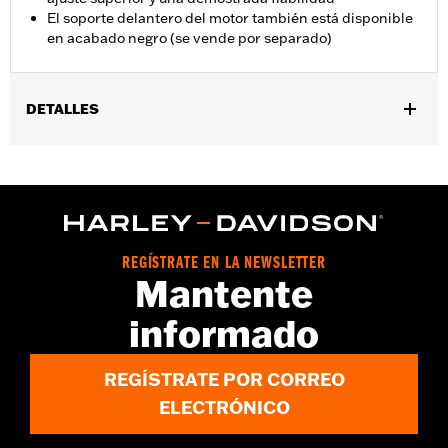
El soporte delantero del motor también está disponible
en acabado negro (se vende por separado)
DETALLES
Compatible con los modelos '09 y posteriores Touring (excepto
'25 y posteriores FLTRXRRSE).
Se vende por unidades:
Cada una
Contenido del embalaje:
Sólo varilla delantera de anclaje del
motor
REGÍSTRATE EN LA NEWSLETTER
GARANTÍA:
,,,,,,,,,,,,,,,,,,,,,,,,,,,,,,,,,,,,,,,,,,,,,,,,,,,,,,,,,,,,,,,,,,,
Mantente
informado
REGÍSTRATE POR CORREO
ELECTRÓNICO