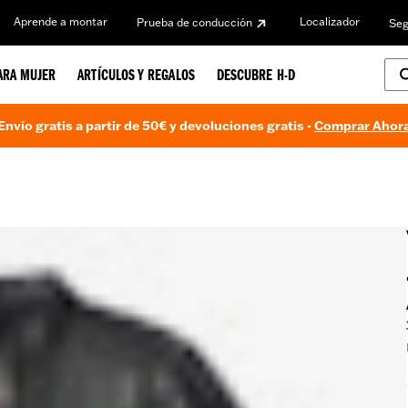
Aprende a montar
Localizador
Prueba de conducción
Seg
ARA MUJER
ARTÍCULOS Y REGALOS
DESCUBRE H-D
Envío gratis a partir de 50€ y devoluciones gratis -
Comprar Ahor