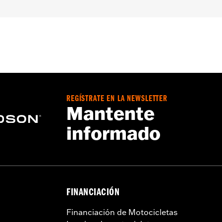
ado
,
Parte trasera dinÃ¡mica - BÃ¡sica
,
Cremallera bidireccio
ciÃ³n incluida
,
Bolsillos para protecciones
,
Reflexivo
s - Visita
www.h-d.com/warranty
para más detalles
REGÍSTRATE EN LA NEWSLETTER
Mantente
informado
FINANCIACIÓN
Financiación de Motocicletas