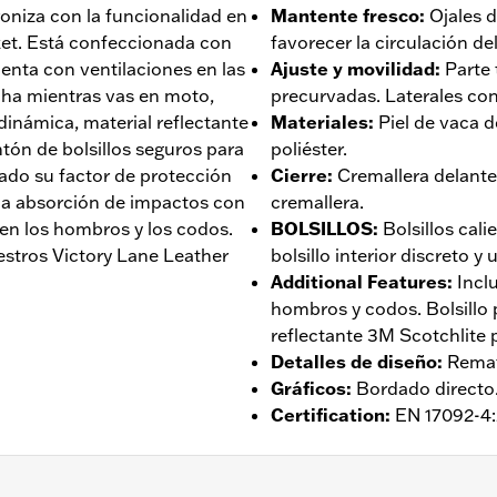
croniza con la funcionalidad en
Mantente fresco
:
Ojales d
ket. Está confeccionada con
favorecer la circulación del
uenta con ventilaciones en las
Ajuste y movilidad
:
Parte
rcha mientras vas en moto,
precurvadas. Laterales con
inámica, material reflectante
Materiales
:
Piel de vaca d
tón de bolsillos seguros para
poliéster.
ado su factor de protección
Cierre
:
Cremallera delante
 la absorción de impactos con
cremallera.
en los hombros y los codos.
BOLSILLOS
:
Bolsillos cal
stros Victory Lane Leather
bolsillo interior discreto y 
Additional Features
:
Incl
hombros y codos. Bolsillo 
reflectante 3M Scotchlite 
Detalles de diseño
:
Remat
Gráficos
:
Bordado directo
Certification
:
EN 17092-4