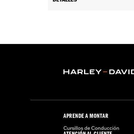
Género:
Hombres
Características funcionales:
Ventil
cremallera
,
Cremallera interior
,
Protec
GARANTÍA:
Garantía limitada de 3 año
Jacket Style:
Moto
Origen:
Importado
APRENDE A MONTAR
Cursillos de Conducción