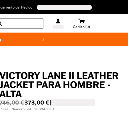
uimiento del Pedido
Carrito (0)
a
Bañado
VICTORY LANE II LEATHER
JACKET PARA HOMBRE -
ALTA
746,00 €
373,00 €
|
Pieza | Número SKU: 98004-23ET