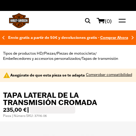
web accessibility
(0)
Envío gratis a partir de 50€ y devoluciones gratis -
Comprar Ahora
Tipos de productos HD
Piezas
Piezas de motocicleta
/
/
/
Embellecedores y accesorios personalizados
Tapas de transmisión
/
Comprobar compatibilidad
Asegúrate de que esta pieza se te adapta
TAPA LATERAL DE LA
TRANSMISIÓN CROMADA
235,00 €
|
Pieza | Número SKU: 37116-06