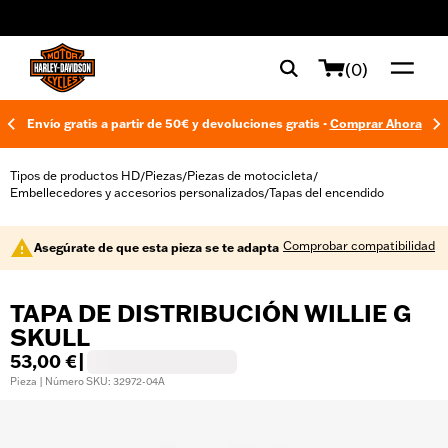
web accessibility
(0)
Envío gratis a partir de 50€ y devoluciones gratis -
Comprar Ahora
Tipos de productos HD
Piezas
Piezas de motocicleta
/
/
/
Embellecedores y accesorios personalizados
Tapas del encendido
/
Comprobar compatibilidad
Asegúrate de que esta pieza se te adapta
TAPA DE DISTRIBUCIÓN WILLIE G
SKULL
53,00 €
|
Pieza | Número SKU: 32972-04A