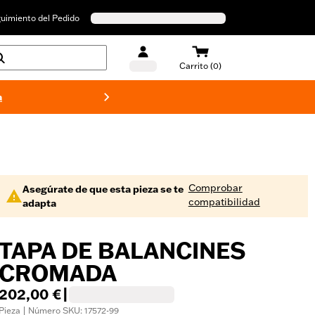
uimiento del Pedido
Carrito (0)
a
Bañado
Comprobar
Asegúrate de que esta pieza se te
compatibilidad
adapta
TAPA DE BALANCINES
CROMADA
202,00 €
|
Pieza | Número SKU: 17572-99