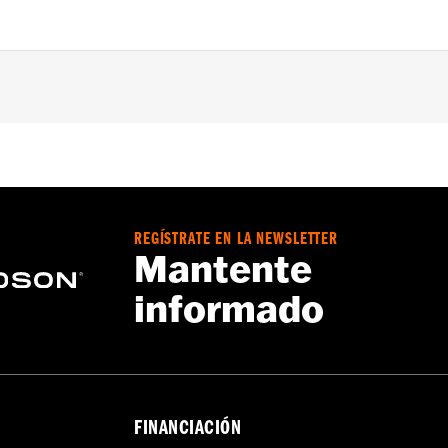
17 y Softail® ’00-’17 y modelos Touring y Trike ’99-’16.
de balancines
,,,,,,,,,,,,,,,,,,,
e las tapas de motor podría requerir la compra de juntas nu
REGÍSTRATE EN LA NEWSLETTER
Mantente
informado
FINANCIACIÓN