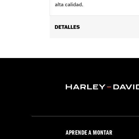
alta calidad.
DETALLES
Compatible con los modelos Dyna® ’99-’
Se vende por unidades:
Cada una
Contenido del embalaje:
Sólo tapa 
GARANTÍA:
,,,,,,,,,,,,,,,,,,,,,,,,,,,,,,,,,,,,,,,,,,,,,,,,
NOTAS:
El desmontaje e instalación d
más información.
APRENDE A MONTAR